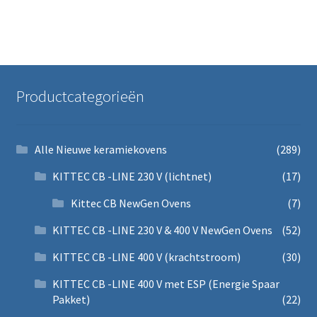
Mijn account
Submen
Informatie
Contact
Productcategorieën
Alle Nieuwe keramiekovens
(289)
KITTEC CB -LINE 230 V (lichtnet)
(17)
Kittec CB NewGen Ovens
(7)
KITTEC CB -LINE 230 V & 400 V NewGen Ovens
(52)
KITTEC CB -LINE 400 V (krachtstroom)
(30)
KITTEC CB -LINE 400 V met ESP (Energie Spaar
Pakket)
(22)