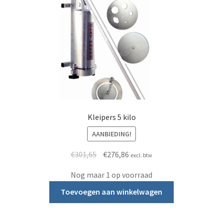
Kleipers 5 kilo
AANBIEDING!
Oorspronkelijke prijs was: €301,65.
Huidige prijs is: €276,86.
€
301,65
€
276,86
excl. btw
Nog maar 1 op voorraad
Toevoegen aan winkelwagen