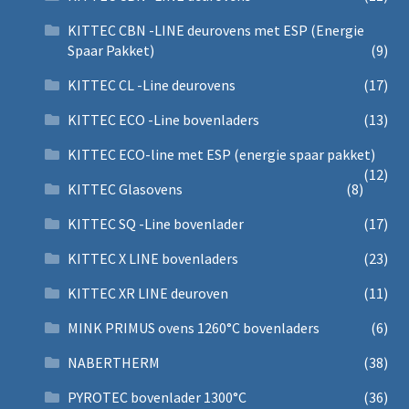
KITTEC CBN -LINE deurovens met ESP (Energie
Spaar Pakket)
(9)
KITTEC CL -Line deurovens
(17)
KITTEC ECO -Line bovenladers
(13)
KITTEC ECO-line met ESP (energie spaar pakket)
(12)
KITTEC Glasovens
(8)
KITTEC SQ -Line bovenlader
(17)
KITTEC X LINE bovenladers
(23)
KITTEC XR LINE deuroven
(11)
MINK PRIMUS ovens 1260°C bovenladers
(6)
NABERTHERM
(38)
PYROTEC bovenlader 1300°C
(36)