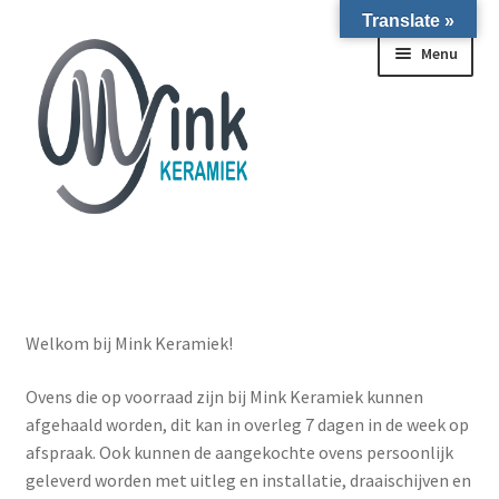
Translate »
Ga door naar navigatie
Ga naar de inhoud
Menu
ALLE NIEUWE OVENS ON STOCK/OP VOORRAAD IN
WIERINGERWERF
Homepagina
Welkom bij Mink Keramiek!
Ovens die op voorraad zijn bij Mink Keramiek kunnen
Over ons
afgehaald worden, dit kan in overleg 7 dagen in de week op
afspraak. Ook kunnen de aangekochte ovens persoonlijk
Submen
Winkel
geleverd worden met uitleg en installatie, draaischijven en