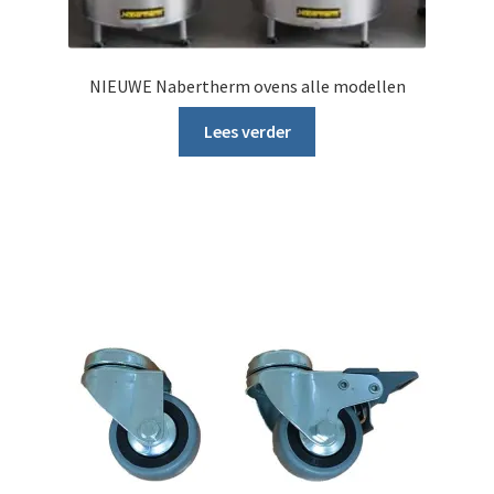
Oven onderdelen
Submen
Stapelmateriaal
NIEUWE Nabertherm ovens alle modellen
Lees verder
Mijn account
Submen
Informatie
Contact