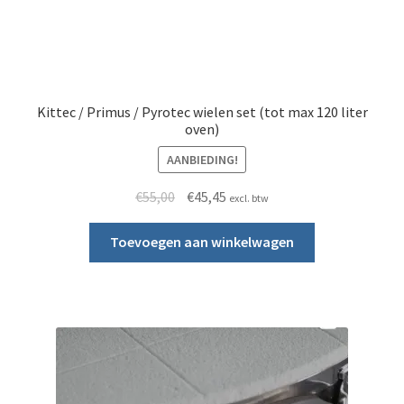
Kittec / Primus / Pyrotec wielen set (tot max 120 liter
oven)
AANBIEDING!
Oorspronkelijke prijs was: €55,00.
Huidige prijs is: €45,45.
€
55,00
€
45,45
excl. btw
Toevoegen aan winkelwagen