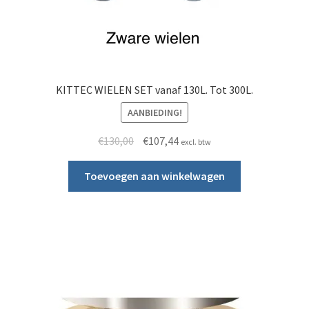
KITTEC WIELEN SET vanaf 130L. Tot 300L.
AANBIEDING!
Oorspronkelijke prijs was: €130,00.
Huidige prijs is: €107,44.
€
130,00
€
107,44
excl. btw
Toevoegen aan winkelwagen