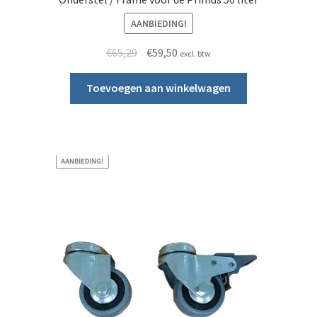
AANBIEDING!
Oorspronkelijke prijs was: €65,29.
Huidige prijs is: €59,50.
€
65,29
€
59,50
excl. btw
Toevoegen aan winkelwagen