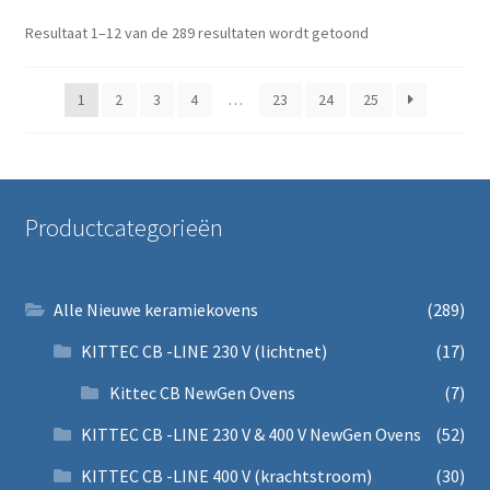
Gesorteerd op prij
Resultaat 1–12 van de 289 resultaten wordt getoond
1
2
3
4
…
23
24
25
Productcategorieën
Alle Nieuwe keramiekovens
(289)
KITTEC CB -LINE 230 V (lichtnet)
(17)
Kittec CB NewGen Ovens
(7)
KITTEC CB -LINE 230 V & 400 V NewGen Ovens
(52)
KITTEC CB -LINE 400 V (krachtstroom)
(30)