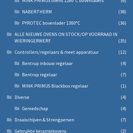
MINK PRIMUS ovens 1260°C bovenladers
(6)
NABERTHERM
(38)
PYROTEC bovenlader 1300°C
(36)
ALLE NIEUWE OVENS ON STOCK/OP VOORRAAD IN
WIERINGERWERF
(35)
Controllers/regelaars & meet apparatuur
(12)
Bentrup inbouw regelaar
(4)
Bentrup regelaar
(7)
MINK PRIMUS Blackbox regelaar
(1)
Diverse
(4)
Gereedschap
(4)
Draaischijven & Strengpersen
(7)
Gebruikte keramiekovens
(2)