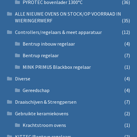
PYROTEC bovenlader 1300°C
(36)
ALLE NIEUWE OVENS ON STOCK/OP VOORRAAD IN
WIERINGERWERF
(35)
Controllers/regelaars & meet apparatuur
(12)
Bentrup inbouw regelaar
(4)
Bentrup regelaar
(7)
MINK PRIMUS Blackbox regelaar
(1)
Diverse
(4)
Gereedschap
(4)
Draaischijven & Strengpersen
(7)
Gebruikte keramiekovens
(2)
Krachtstroom ovens
(1)
KITTEC/Bentrup regelaars
(2)