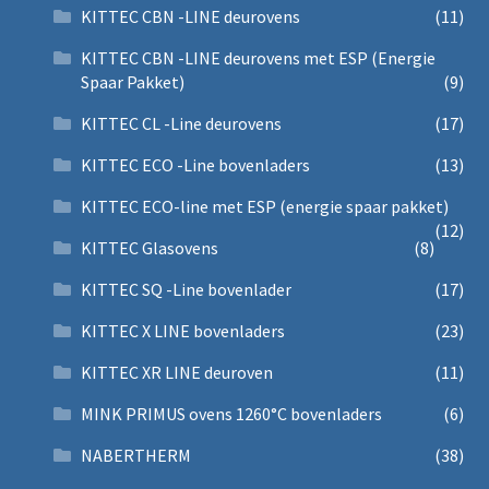
KITTEC CBN -LINE deurovens
(11)
KITTEC CBN -LINE deurovens met ESP (Energie
Spaar Pakket)
(9)
KITTEC CL -Line deurovens
(17)
KITTEC ECO -Line bovenladers
(13)
KITTEC ECO-line met ESP (energie spaar pakket)
(12)
KITTEC Glasovens
(8)
KITTEC SQ -Line bovenlader
(17)
KITTEC X LINE bovenladers
(23)
KITTEC XR LINE deuroven
(11)
MINK PRIMUS ovens 1260°C bovenladers
(6)
NABERTHERM
(38)