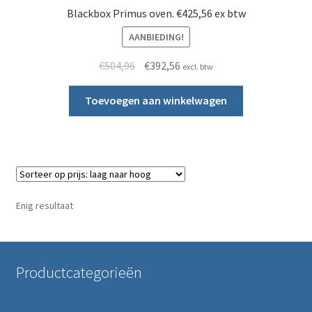
KITTEC/Bentrup regelaars
Blackbox Primus oven. €425,56 ex btw
AANBIEDING!
Submen
Kleiwalsen & kleipersen & strengpers
Oorspronkelijke prijs was: €504,96.
Huidige prijs is: €392,56.
€
504,96
€
392,56
excl. btw
NIEUW NABERTHERM OVEN in het assortiment
Toevoegen aan winkelwagen
Oven onderdelen
Submen
Stapelmateriaal
Mijn account
Enig resultaat
Submen
Informatie
Productcategorieën
Contact