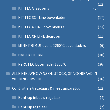
(12)
KITTEC Glasovens
(8)
KITTEC SQ -Line bovenlader
(17)
KITTEC X LINE bovenladers
(23)
KITTEC XR LINE deuroven
(11)
MINK PRIMUS ovens 1260°C bovenladers
(6)
NABERTHERM
(38)
PYROTEC bovenlader 1300°C
(36)
ALLE NIEUWE OVENS ON STOCK/OP VOORRAAD IN
WIERINGERWERF
(36)
Controllers/regelaars & meet apparatuur
(12)
Bentrup inbouw regelaar
(4)
Bentrup regelaar
(7)