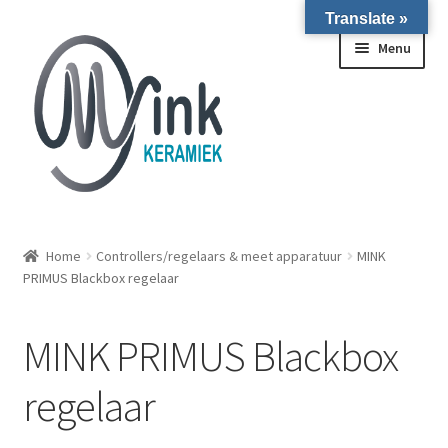
Translate »
Ga door naar navigatie
Ga naar de inhoud
Menu
ALLE NIEUWE OVENS ON STOCK/OP VOORRAAD IN
WIERINGERWERF
Home
Controllers/regelaars & meet apparatuur
MINK
PRIMUS Blackbox regelaar
Homepagina
MINK PRIMUS Blackbox
Over ons
regelaar
Submen
Winkel