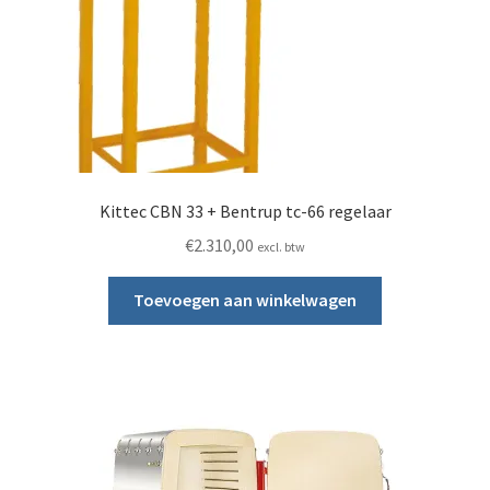
NIEUW NABERTHERM OVEN in het assortiment
Oven onderdelen
Submen
Stapelmateriaal
Mijn account
Kittec CBN 33 + Bentrup tc-66 regelaar
€
2.310,00
Submen
excl. btw
Informatie
Toevoegen aan winkelwagen
Contact