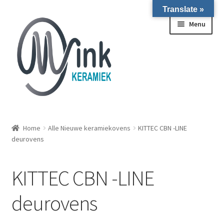
Translate »
Ga door naar navigatie
Ga naar de inhoud
Menu
ALLE NIEUWE OVENS ON STOCK/OP VOORRAAD IN
WIERINGERWERF
Home
Alle Nieuwe keramiekovens
KITTEC CBN -LINE
deurovens
Homepagina
KITTEC CBN -LINE
Over ons
deurovens
Submen
Winkel