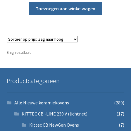
Submen
Kleiwalsen & kleipersen & strengpers
Toevoegen aan winkelwagen
NIEUW NABERTHERM OVEN in het assortiment
Oven onderdelen
Submen
Stapelmateriaal
Enig resultaat
Mijn account
Productcategorieën
Submen
Informatie
Contact
Alle Nieuwe keramiekovens
(289)
KITTEC CB -LINE 230 V (lichtnet)
(17)
Kittec CB NewGen Ovens
(7)