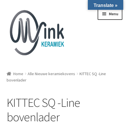
Translate »
Ga door naar navigatie
Ga naar de inhoud
Menu
ALLE NIEUWE OVENS ON STOCK/OP VOORRAAD IN
WIERINGERWERF
Home
Alle Nieuwe keramiekovens
KITTEC SQ -Line
bovenlader
Homepagina
KITTEC SQ -Line
Over ons
bovenlader
Submen
Winkel