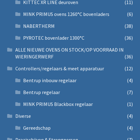
KITTEC XR LINE deuroven
(11)
MINK PRIMUS ovens 1260°C bovenladers
(6)
NABERTHERM
(38)
PYROTEC bovenlader 1300°C
(36)
ALLE NIEUWE OVENS ON STOCK/OP VOORRAAD IN
WIERINGERWERF
(36)
Controllers/regelaars & meet apparatuur
(12)
Bentrup inbouw regelaar
(4)
Bentrup regelaar
(7)
MINK PRIMUS Blackbox regelaar
(1)
Diverse
(4)
Gereedschap
(4)
Draaischijven & Strengpersen
(7)