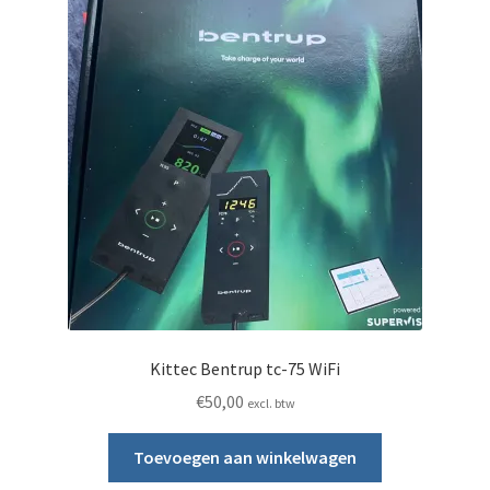
NIEUW NABERTHERM OVEN in het assortiment
Oven onderdelen
Submen
Stapelmateriaal
Mijn account
Submen
Informatie
Contact
Kittec Bentrup tc-75 WiFi
€
50,00
excl. btw
Toevoegen aan winkelwagen