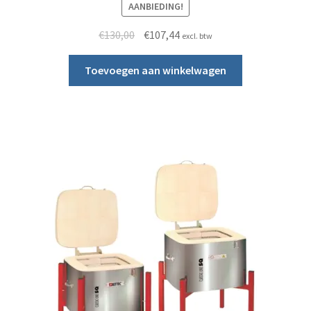
AANBIEDING!
Oorspronkelijke prijs was: €130,00.
Huidige prijs is: €107,44.
€
130,00
€
107,44
excl. btw
Toevoegen aan winkelwagen