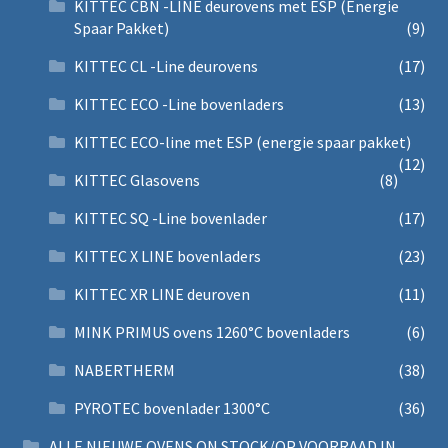
KITTEC CBN -LINE deurovens met ESP (Energie
Spaar Pakket)
(9)
KITTEC CL -Line deurovens
(17)
KITTEC ECO -Line bovenladers
(13)
KITTEC ECO-line met ESP (energie spaar pakket)
(12)
KITTEC Glasovens
(8)
KITTEC SQ -Line bovenlader
(17)
KITTEC X LINE bovenladers
(23)
KITTEC XR LINE deuroven
(11)
MINK PRIMUS ovens 1260°C bovenladers
(6)
NABERTHERM
(38)
PYROTEC bovenlader 1300°C
(36)
ALLE NIEUWE OVENS ON STOCK/OP VOORRAAD IN