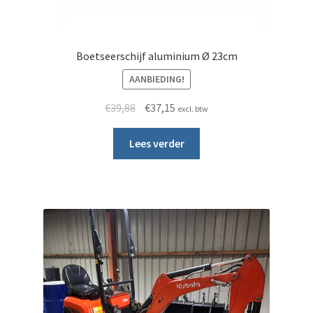
Boetseerschijf aluminium Ø 23cm
AANBIEDING!
Oorspronkelijke prijs was: €39,88.
Huidige prijs is: €37,15.
€
39,88
€
37,15
excl. btw
Lees verder