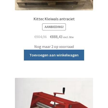
Kittec Kleiwals antraciet
AANBIEDING!
Oorspronkelijke prijs was: €904,96.
Huidige prijs is: €888,43.
€
904,96
€
888,43
excl. btw
Nog maar 2 op voorraad
Toevoegen aan winkelwagen