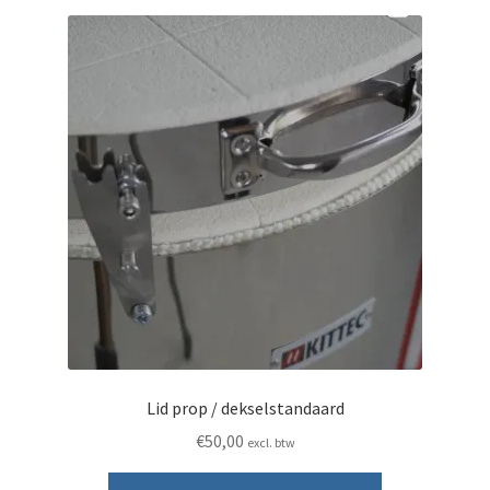
Lid prop / dekselstandaard
€
50,00
excl. btw