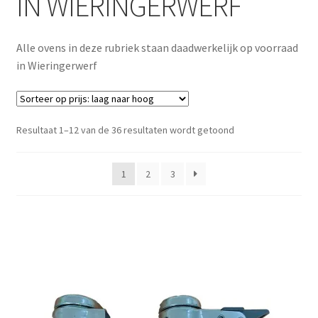
IN WIERINGERWERF
Submen
Alle Nieuwe keramiekovens
Alle ovens in deze rubriek staan daadwerkelijk op voorraad
ALLE NIEUWE OVENS ON STOCK/OP VOORRAAD IN
in Wieringerwerf
WIERINGERWERF
Submen
Controllers/regelaars & meet apparatuur
Gesorteerd op prijs
Resultaat 1–12 van de 36 resultaten wordt getoond
Submen
Diverse
1
2
3
Submen
Gebruikte keramiekovens
KITTEC/Bentrup regelaars
Submen
Kleiwalsen & kleipersen & strengpers
NIEUW NABERTHERM OVEN in het assortiment