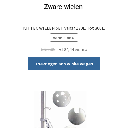
KITTEC WIELEN SET vanaf 130L. Tot 300L.
AANBIEDING!
Oorspronkelijke prijs was: €130,00.
Huidige prijs is: €107,44.
€
130,00
€
107,44
excl. btw
Toevoegen aan winkelwagen