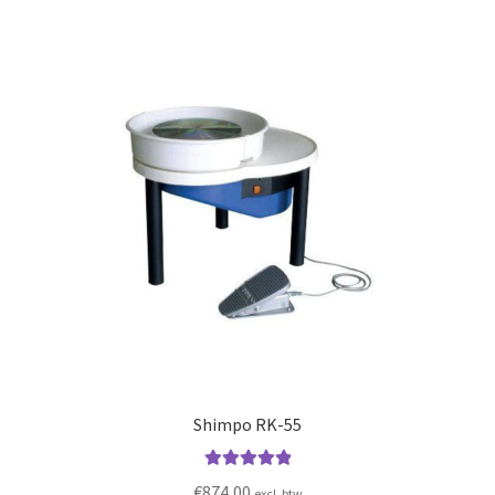
Shimpo RK-55
Gewaardeerd
€
874,00
excl. btw