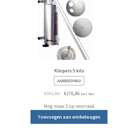
Kleipers 5 kilo
AANBIEDING!
Oorspronkelijke prijs was: €301,65.
Huidige prijs is: €276,86.
€
301,65
€
276,86
excl. btw
Nog maar 1 op voorraad
Toevoegen aan winkelwagen