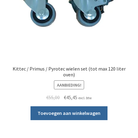
Oven onderdelen
Submen
Stapelmateriaal
Mijn account
Submen
Informatie
Kittec / Primus / Pyrotec wielen set (tot max 120 liter
Contact
oven)
AANBIEDING!
Oorspronkelijke prijs was: €55,00.
Huidige prijs is: €45,45.
€
55,00
€
45,45
excl. btw
Toevoegen aan winkelwagen