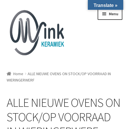
Translate »
Ga door naar navigatie
Ga naar de inhoud
Menu
ALLE NIEUWE OVENS ON STOCK/OP VOORRAAD IN
WIERINGERWERF
Home
ALLE NIEUWE OVENS ON STOCK/OP VOORRAAD IN
WIERINGERWERF
Homepagina
ALLE NIEUWE OVENS ON
Over ons
STOCK/OP VOORRAAD
Submen
Winkel