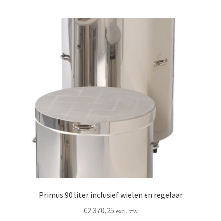
Mijn account
Submen
Informatie
Contact
Primus 90 liter inclusief wielen en regelaar
€
2.370,25
excl. btw