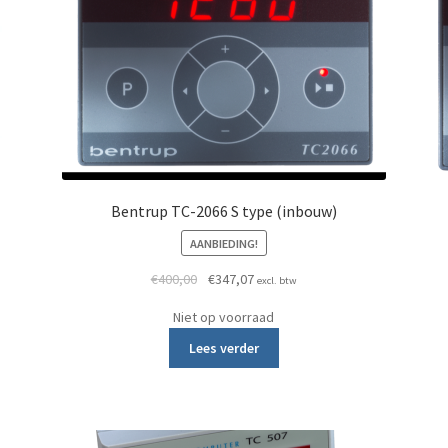
Bentrup TC-2066 S type (inbouw)
AANBIEDING!
400,00.
7,07.
Oorspronkelijke prijs was: €400,00.
Huidige prijs is: €347,07.
€
400,00
€
347,07
excl. btw
Niet op voorraad
Lees verder