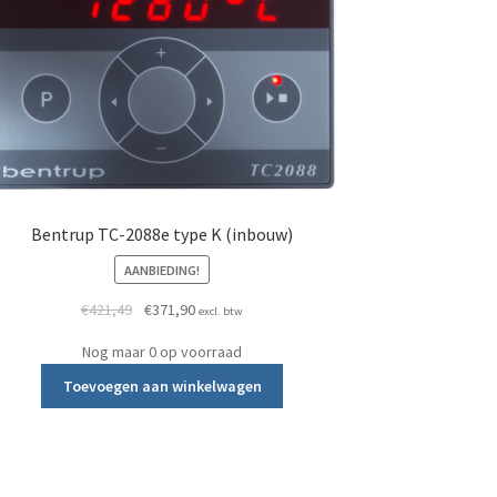
Bentrup TC-2088e type K (inbouw)
AANBIEDING!
Oorspronkelijke prijs was: €421,49.
Huidige prijs is: €371,90.
€
421,49
€
371,90
excl. btw
Nog maar 0 op voorraad
Toevoegen aan winkelwagen