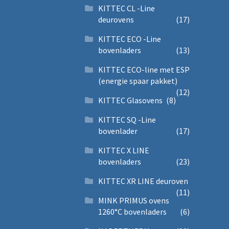
KITTEC CL -Line
deurovens
(17)
KITTEC ECO -Line
bovenladers
(13)
KITTEC ECO-line met ESP
(energie spaar pakket)
(12)
KITTEC Glasovens
(8)
KITTEC SQ -Line
bovenlader
(17)
KITTEC X LINE
bovenladers
(23)
KITTEC XR LINE deuroven
(11)
MINK PRIMUS ovens
1260°C bovenladers
(6)