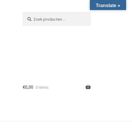
Translate »
Zoeken naar:
Zoeken
€
0,00
0 items