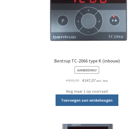
Bentrup TC-2066 type K (inbouw)
AANBIEDING!
Oorspronkelijke prijs was: €
Huidige prijs is: €34
€
400,00
€
347,07
excl. btw
Nog maar 1 op voorraad
Toevoegen aan winkelwagen