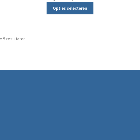
Dit product heeft meerd
Opties selecteren
Gesorteerd op prijs: laag naar hoog
le 5 resultaten