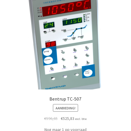
Bentrup TC-507
AANBIEDING!
425,62.
7,36.
Oorspronkelijke prijs was: €596,65.
Huidige prijs is: €525,83.
€
596,65
€
525,83
excl. btw
Nog maar 1 op voorraad