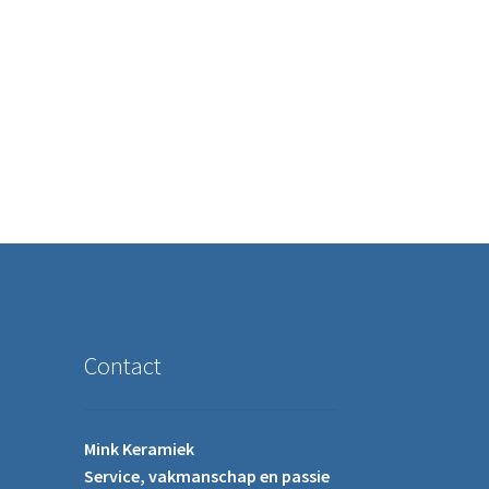
ere variaties. Deze optie kan gekozen worden op de productpagina
Contact
Mink Keramiek
Service, vakmanschap en passie