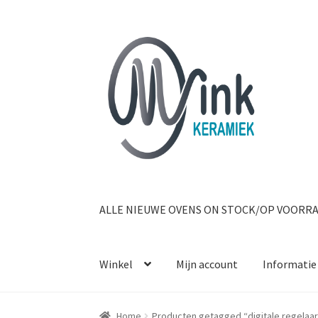
Ga door naar navigatie
Ga naar de inhoud
ALLE NIEUWE OVENS ON STOCK/OP VOORR
Winkel
Mijn account
Informatie
Home
Producten getagged “digitale regelaar