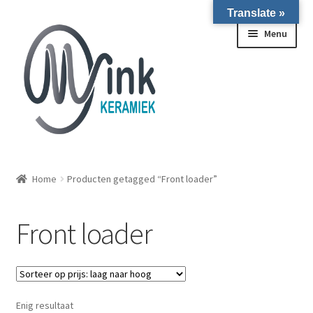
Translate »
Ga door naar navigatie
Ga naar de inhoud
Menu
ALLE NIEUWE OVENS ON STOCK/OP VOORRAAD IN
WIERINGERWERF
Home
Producten getagged “Front loader”
Homepagina
Front loader
Over ons
Submen
Winkel
Enig resultaat