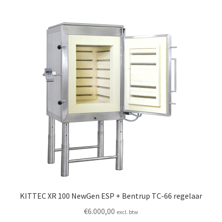
Mijn account
Submen
Informatie
Contact
KITTEC XR 100 NewGen ESP + Bentrup TC-66 regelaar
€
6.000,00
excl. btw