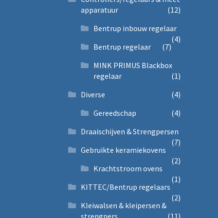
apparatuur
(12)
Bentrup inbouw regelaar
(4)
Bentrup regelaar
(7)
MINK PRIMUS Blackbox
regelaar
(1)
Diverse
(4)
Gereedschap
(4)
Draaischijven & Strengpersen
(7)
Gebruikte keramiekovens
(2)
Krachtstroom ovens
(1)
KITTEC/Bentrup regelaars
(2)
Kleiwalsen & kleipersen &
strengpers
(11)