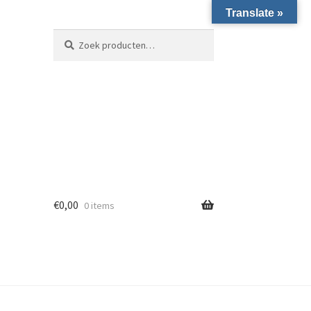
Translate »
Zoeken naar:
Zoeken
€
0,00
0 items