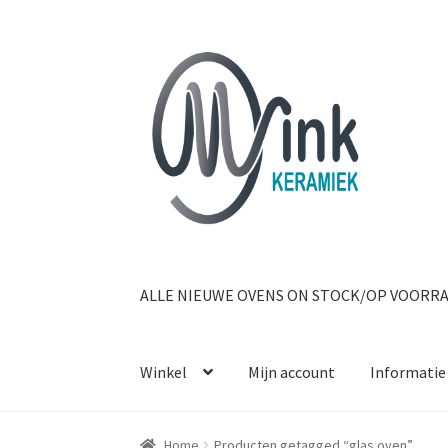
Ga door naar navigatie
Ga naar de inhoud
ALLE NIEUWE OVENS ON STOCK/OP VOORR
Winkel
Mijn account
Informatie
Home
Producten getagged “glas oven”