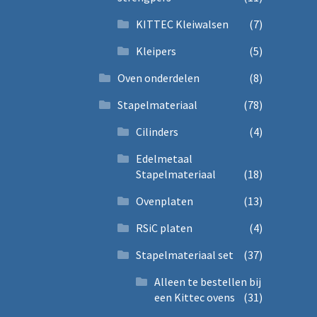
KITTEC Kleiwalsen
(7)
Kleipers
(5)
Oven onderdelen
(8)
Stapelmateriaal
(78)
Cilinders
(4)
Edelmetaal
Stapelmateriaal
(18)
Ovenplaten
(13)
RSiC platen
(4)
Stapelmateriaal set
(37)
Alleen te bestellen bij
een Kittec ovens
(31)