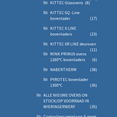
KITTEC Glasovens
(8)
KITTEC SQ -Line
bovenlader
(17)
KITTEC X LINE
bovenladers
(23)
KITTEC XR LINE deuroven
(11)
MINK PRIMUS ovens
1260°C bovenladers
(6)
NABERTHERM
(38)
PYROTEC bovenlader
1300°C
(36)
ALLE NIEUWE OVENS ON
STOCK/OP VOORRAAD IN
WIERINGERWERF
(35)
Controllers/regelaars & meet