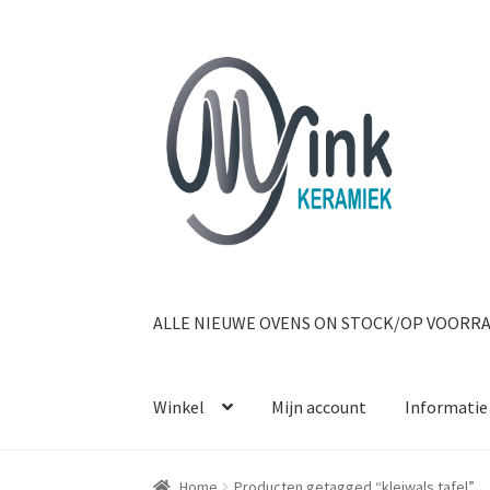
Ga door naar navigatie
Ga naar de inhoud
ALLE NIEUWE OVENS ON STOCK/OP VOORR
Winkel
Mijn account
Informatie
Home
Producten getagged “kleiwals tafel”