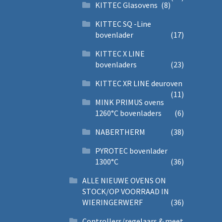
KITTEC Glasovens
(8)
KITTEC SQ -Line
bovenlader
(17)
KITTEC X LINE
bovenladers
(23)
KITTEC XR LINE deuroven
(11)
MINK PRIMUS ovens
1260°C bovenladers
(6)
NABERTHERM
(38)
PYROTEC bovenlader
1300°C
(36)
ALLE NIEUWE OVENS ON
STOCK/OP VOORRAAD IN
WIERINGERWERF
(36)
Controllers/regelaars & meet