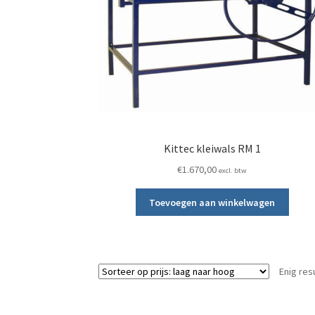
Kittec kleiwals RM 1
€
1.670,00
excl. btw
Toevoegen aan winkelwagen
Enig res