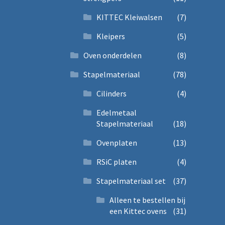
KITTEC Kleiwalsen
(7)
Kleipers
(5)
Oven onderdelen
(8)
Stapelmateriaal
(78)
Cilinders
(4)
Edelmetaal
Stapelmateriaal
(18)
Ovenplaten
(13)
RSiC platen
(4)
Stapelmateriaal set
(37)
Alleen te bestellen bij
een Kittec ovens
(31)