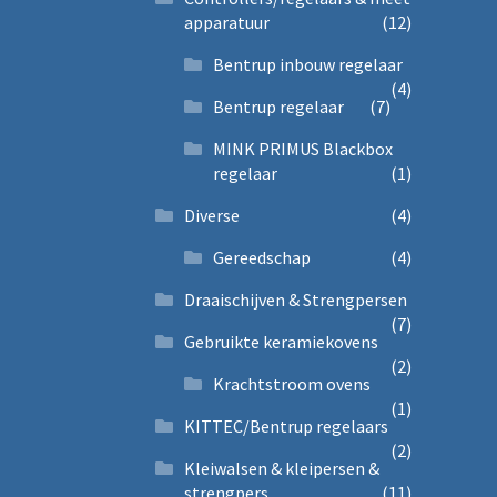
apparatuur
(12)
Bentrup inbouw regelaar
(4)
Bentrup regelaar
(7)
MINK PRIMUS Blackbox
regelaar
(1)
Diverse
(4)
Gereedschap
(4)
Draaischijven & Strengpersen
(7)
Gebruikte keramiekovens
(2)
Krachtstroom ovens
(1)
KITTEC/Bentrup regelaars
(2)
Kleiwalsen & kleipersen &
strengpers
(11)