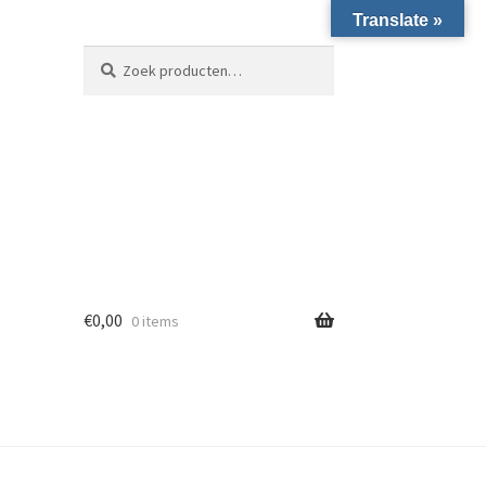
Translate »
Zoeken naar:
Zoeken
€
0,00
0 items