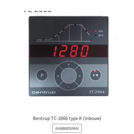
Mijn account
Submen
Informatie
Contact
Bentrup TC-2066 type K (inbouw)
AANBIEDING!