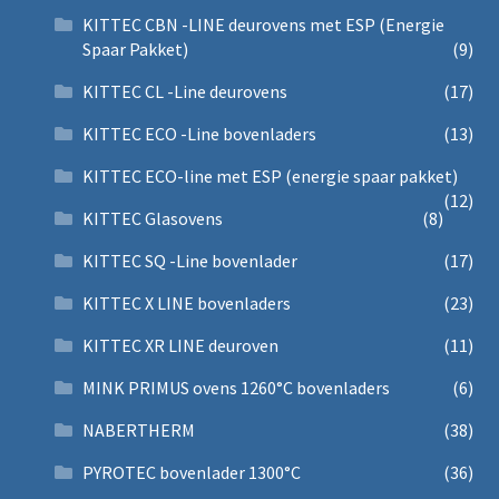
KITTEC CBN -LINE deurovens met ESP (Energie
Spaar Pakket)
(9)
KITTEC CL -Line deurovens
(17)
KITTEC ECO -Line bovenladers
(13)
KITTEC ECO-line met ESP (energie spaar pakket)
(12)
KITTEC Glasovens
(8)
KITTEC SQ -Line bovenlader
(17)
KITTEC X LINE bovenladers
(23)
KITTEC XR LINE deuroven
(11)
MINK PRIMUS ovens 1260°C bovenladers
(6)
NABERTHERM
(38)
PYROTEC bovenlader 1300°C
(36)