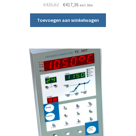
Oorspronkelijke prijs was: €425,62.
Huidige prijs is: €417,36.
€
425,62
€
417,36
excl. btw
Toevoegen aan winkelwagen