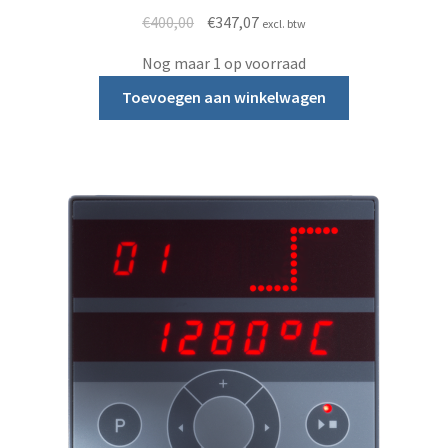
Oorspronkelijke prijs was: €400,00.
Huidige prijs is: €347,07.
€
400,00
€
347,07
excl. btw
Nog maar 1 op voorraad
Toevoegen aan winkelwagen