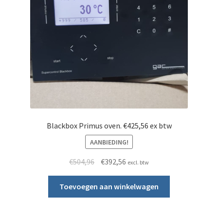
Blackbox Primus oven. €425,56 ex btw
AANBIEDING!
Oorspronkelijke prijs was: €504,96.
Huidige prijs is: €392,56.
€
504,96
€
392,56
excl. btw
Toevoegen aan winkelwagen