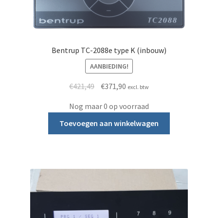
Bentrup TC-2088e type K (inbouw)
AANBIEDING!
Oorspronkelijke prijs was: €421,49.
Huidige prijs is: €371,90.
€
421,49
€
371,90
excl. btw
Nog maar 0 op voorraad
Toevoegen aan winkelwagen