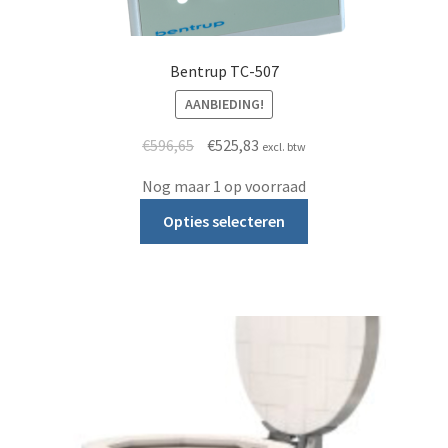
Bentrup TC-507
AANBIEDING!
Oorspronkelijke prijs was: €596,65.
Huidige prijs is: €525,83.
€
596,65
€
525,83
excl. btw
Nog maar 1 op voorraad
Dit product heeft m
Opties selecteren