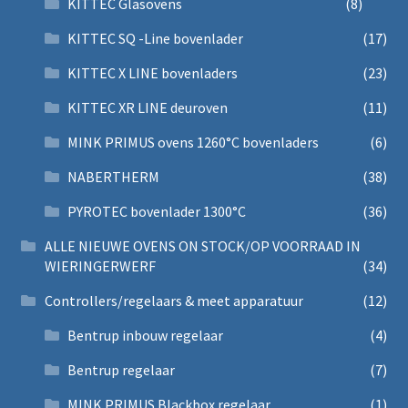
KITTEC Glasovens
(8)
KITTEC SQ -Line bovenlader
(17)
KITTEC X LINE bovenladers
(23)
KITTEC XR LINE deuroven
(11)
MINK PRIMUS ovens 1260°C bovenladers
(6)
NABERTHERM
(38)
PYROTEC bovenlader 1300°C
(36)
ALLE NIEUWE OVENS ON STOCK/OP VOORRAAD IN
WIERINGERWERF
(34)
Controllers/regelaars & meet apparatuur
(12)
Bentrup inbouw regelaar
(4)
Bentrup regelaar
(7)
MINK PRIMUS Blackbox regelaar
(1)