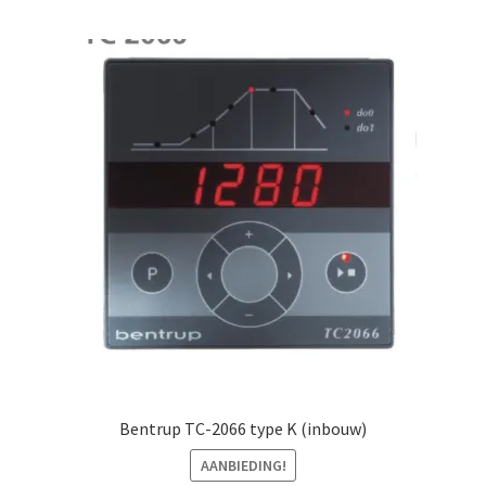
Mijn account
Submen
Informatie
Contact
Bentrup TC-2066 type K (inbouw)
AANBIEDING!