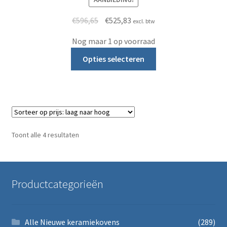
Oorspronkelijke prijs was: €596,65.
Huidige prijs is: €525,83.
€
596,65
€
525,83
excl. btw
Nog maar 1 op voorraad
Dit product heeft m
Opties selecteren
Gesorteerd op prijs: laag naar hoog
Toont alle 4 resultaten
Productcategorieën
Alle Nieuwe keramiekovens
(289)