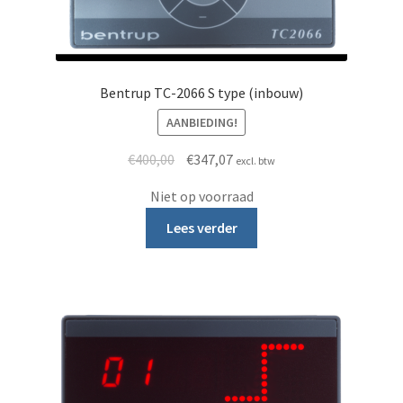
Bentrup TC-2066 S type (inbouw)
AANBIEDING!
Oorspronkelijke prijs was: €400,00.
Huidige prijs is: €347,07.
€
400,00
€
347,07
excl. btw
Niet op voorraad
Lees verder