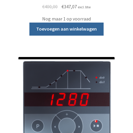
Oorspronkelijke prijs was: €400,00.
Huidige prijs is: €347,07.
€
400,00
€
347,07
excl. btw
Nog maar 1 op voorraad
Toevoegen aan winkelwagen