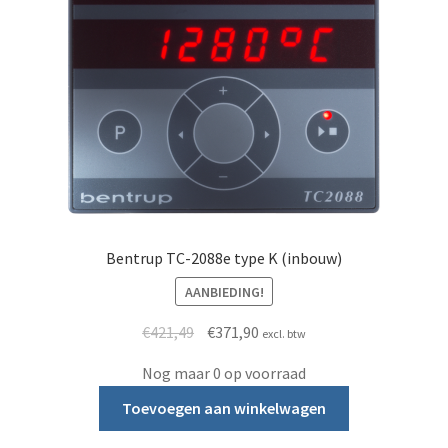
Bentrup TC-2088e type K (inbouw)
AANBIEDING!
Oorspronkelijke prijs was: €421,49.
Huidige prijs is: €371,90.
€
421,49
€
371,90
excl. btw
Nog maar 0 op voorraad
Toevoegen aan winkelwagen