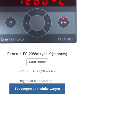
Bentrup TC-2088e type K (inbouw)
AANBIEDING!
Oorspronkelijke prijs was: €421,49.
Huidige prijs is: €371,90.
€
421,49
€
371,90
excl. btw
Nog maar 0 op voorraad
Toevoegen aan winkelwagen