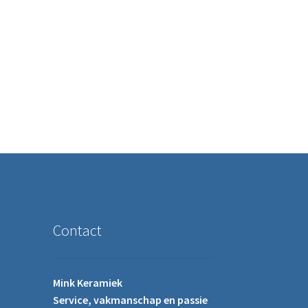
ere variaties. Deze optie kan gekozen worden op de productpagina
Contact
Mink Keramiek
Service, vakmanschap en passie