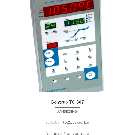
Bentrup TC-507
AANBIEDING!
425,62.
7,36.
Oorspronkelijke prijs was: €596,65.
Huidige prijs is: €525,83.
€
596,65
€
525,83
excl. btw
Nog maar 1 op voorraad