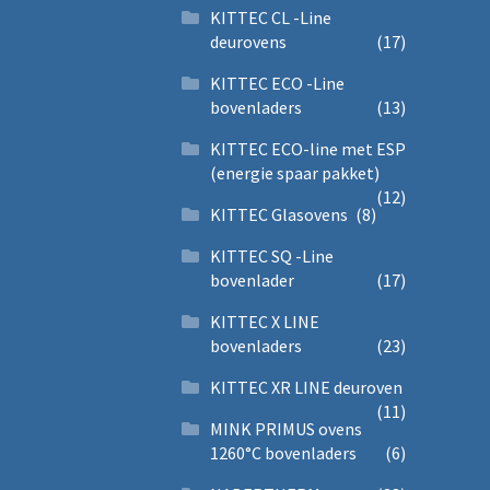
KITTEC CL -Line
deurovens
(17)
KITTEC ECO -Line
bovenladers
(13)
KITTEC ECO-line met ESP
(energie spaar pakket)
(12)
KITTEC Glasovens
(8)
KITTEC SQ -Line
bovenlader
(17)
KITTEC X LINE
bovenladers
(23)
KITTEC XR LINE deuroven
(11)
MINK PRIMUS ovens
1260°C bovenladers
(6)