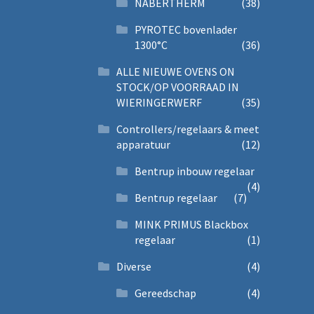
NABERTHERM
(38)
PYROTEC bovenlader
1300°C
(36)
ALLE NIEUWE OVENS ON
STOCK/OP VOORRAAD IN
WIERINGERWERF
(35)
Controllers/regelaars & meet
apparatuur
(12)
Bentrup inbouw regelaar
(4)
Bentrup regelaar
(7)
MINK PRIMUS Blackbox
regelaar
(1)
Diverse
(4)
Gereedschap
(4)