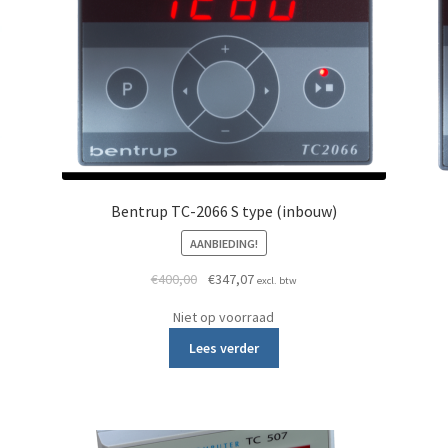
Bentrup TC-2066 S type (inbouw)
AANBIEDING!
400,00.
7,07.
Oorspronkelijke prijs was: €400,00.
Huidige prijs is: €347,07.
€
400,00
€
347,07
excl. btw
Niet op voorraad
Lees verder