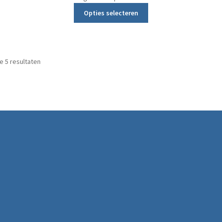
Dit product heeft meerd
Opties selecteren
Gesorteerd op prijs: laag naar hoog
le 5 resultaten