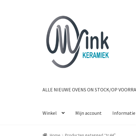
Ga door naar navigatie
Ga naar de inhoud
ALLE NIEUWE OVENS ON STOCK/OP VOORR
Winkel
Mijn account
Informatie
Home
Producten getagged “tc44”