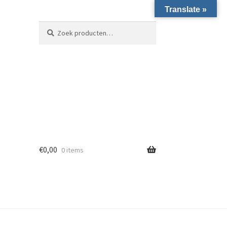
Translate »
Zoeken naar:
Zoeken
€
0,00
0 items