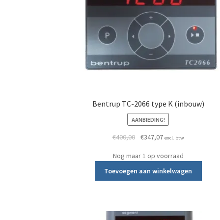
Bentrup TC-2066 type K (inbouw)
AANBIEDING!
Oorspronkelijke prijs was: €
Huidige prijs is: €34
€
400,00
€
347,07
excl. btw
Nog maar 1 op voorraad
Toevoegen aan winkelwagen