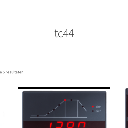
tc44
Gesorteerd op prijs: laag naar hoog
le 5 resultaten