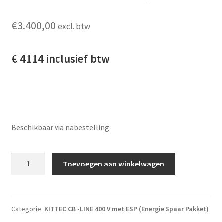
€
3.400,00
excl. btw
€ 4114 inclusief btw
Beschikbaar via nabestelling
Kittec CB 130sx ESP + Bentrup tc-66 regelaar aantal
Toevoegen aan winkelwagen
Categorie:
KITTEC CB -LINE 400 V met ESP (Energie Spaar Pakket)