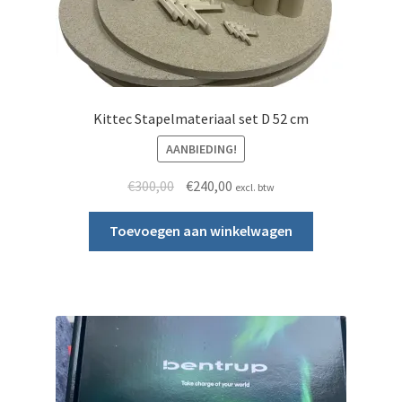
Kittec Stapelmateriaal set D 52 cm
AANBIEDING!
Oorspronkelijke prijs was: €300,00.
Huidige prijs is: €240,00.
€
300,00
€
240,00
excl. btw
Toevoegen aan winkelwagen