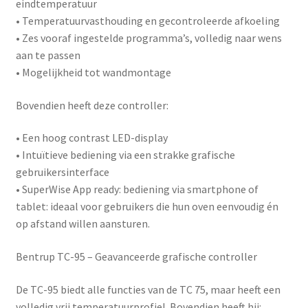
eindtemperatuur
• Temperatuurvasthouding en gecontroleerde afkoeling
• Zes vooraf ingestelde programma’s, volledig naar wens
aan te passen
• Mogelijkheid tot wandmontage
Bovendien heeft deze controller:
• Een hoog contrast LED-display
• Intuïtieve bediening via een strakke grafische
gebruikersinterface
•
SuperWise App ready
: bediening via smartphone of
tablet: ideaal voor gebruikers die hun oven eenvoudig én
op afstand willen aansturen.
Bentrup TC-95 – Geavanceerde grafische controller
De
TC-95
biedt alle functies van de TC 75, maar heeft een
volledig vrij temperatuurprofiel. Bovendien heeft hij: