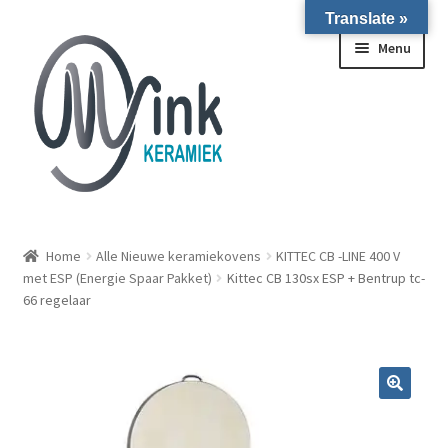
Translate »
Ga door naar navigatie
Ga naar de inhoud
Menu
ALLE NIEUWE OVENS ON STOCK/OP VOORRAAD IN
WIERINGERWERF
Home
Alle Nieuwe keramiekovens
KITTEC CB -LINE 400 V
met ESP (Energie Spaar Pakket)
Kittec CB 130sx ESP + Bentrup tc-
66 regelaar
Homepagina
Over ons
Submen
Winkel