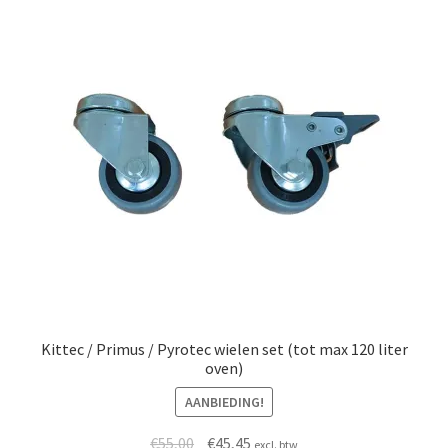
Kittec / Primus / Pyrotec wielen set (tot max 120 liter
oven)
AANBIEDING!
Oorspronkelijke prijs was: €55,00.
Huidige prijs is: €45,45.
€
55,00
€
45,45
excl. btw