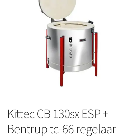
Mijn account
Submen
Informatie
Contact
Kittec CB 130sx ESP +
Bentrup tc-66 regelaar