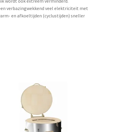
ruik wordt ook extreem verminderd.
een verbazingwekkend veel elektriciteit met
m- en afkoeltijden (cyclustijden) sneller