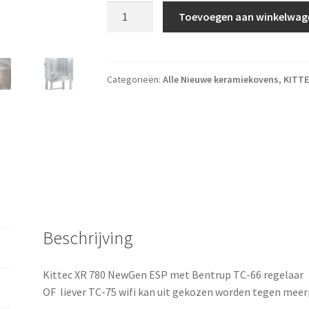
KITTEC XR 780 NewGen ESP+ Bentrup TC- 6
Toevoegen aan winkelwag
Categorieën:
Alle Nieuwe keramiekovens
,
KITTE
Beschrijving
Kittec XR 780 NewGen ESP met Bentrup TC-66 regelaar
OF liever TC-75 wifi kan uit gekozen worden tegen meerp