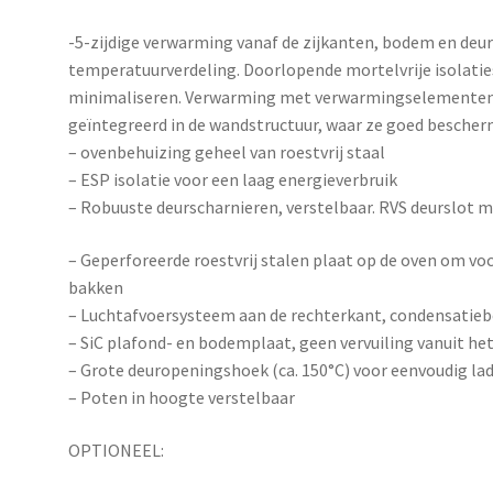
-5-zijdige verwarming vanaf de zijkanten, bodem en deu
temperatuurverdeling. Doorlopende mortelvrije isolati
minimaliseren. Verwarming met verwarmingselementen i
geïntegreerd in de wandstructuur, waar ze goed bescherm
– ovenbehuizing geheel van roestvrij staal
– ESP isolatie voor een laag energieverbruik
– Robuuste deurscharnieren, verstelbaar. RVS deurslot m
– Geperforeerde roestvrij stalen plaat op de oven om vo
bakken
– Luchtafvoersysteem aan de rechterkant, condensatieb
– SiC plafond- en bodemplaat, geen vervuiling vanuit h
– Grote deuropeningshoek (ca. 150°C) voor eenvoudig la
– Poten in hoogte verstelbaar
OPTIONEEL: