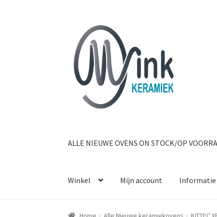
Ga door naar navigatie
Ga naar de inhoud
ALLE NIEUWE OVENS ON STOCK/OP VOORR
Winkel
Mijn account
Informatie
Home
Alle Nieuwe keramiekovens
KITTEC X