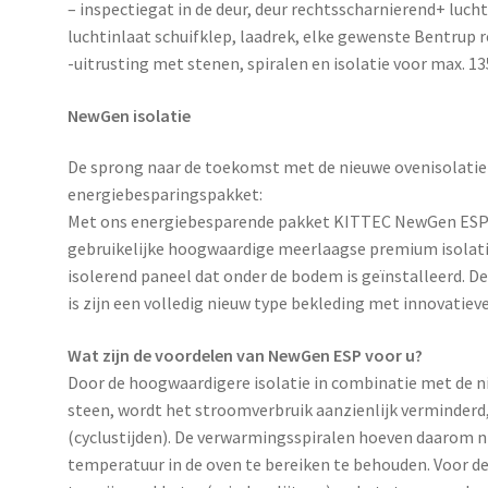
– inspectiegat in de deur, deur rechtsscharnierend+ lucht
luchtinlaat schuifklep, laadrek, elke gewenste Bentrup 
-uitrusting met stenen, spiralen en isolatie voor max. 1
NewGen isolatie
De sprong naar de toekomst met de nieuwe ovenisolati
energiebesparingspakket:
Met ons energiebesparende pakket KITTEC NewGen ESP v
gebruikelijke hoogwaardige meerlaagse premium isolatie
isolerend paneel dat onder de bodem is geïnstalleerd. D
is zijn een volledig nieuw type bekleding met innovatie
Wat zijn de voordelen van NewGen ESP voor u?
Door de hoogwaardigere isolatie in combinatie met de
steen, wordt het stroomverbruik aanzienlijk verminderd
(cyclustijden). De verwarmingsspiralen hoeven daarom 
temperatuur in de oven te bereiken te behouden. Voor de