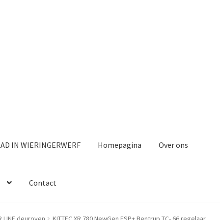
AAD IN WIERINGERWERF
Homepagina
Over ons
Contact
R LINE deuroven
KITTEC XR 780 NewGen ESP+ Bentrup TC- 66 regelaar