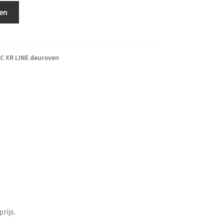
6 regelaar aantal
en
C XR LINE deuroven
rijs.