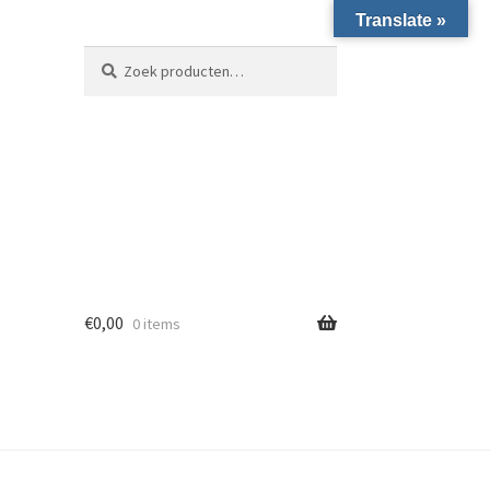
Translate »
Zoeken naar:
Zoeken
€
0,00
0 items