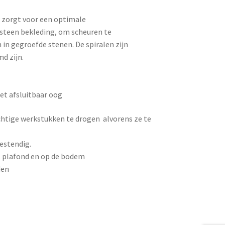
r zorgt voor een optimale
esteen bekleding, om scheuren te
n gegroefde stenen. De spiralen zijn
d zijn.
et afsluitbaar oog
chtige werkstukken te drogen alvorens ze te
estendig.
et plafond en op de bodem
den