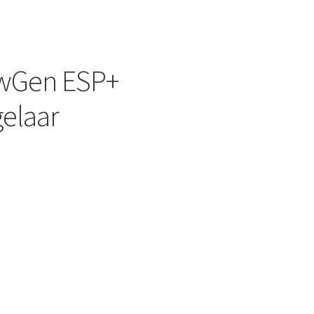
ewGen ESP+
gelaar