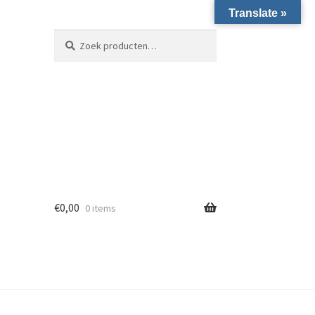
Translate »
Zoeken naar:
Zoeken
€
0,00
0 items