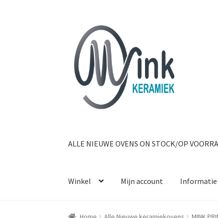
Ga door naar navigatie
Ga naar de inhoud
ALLE NIEUWE OVENS ON STOCK/OP VOORR
Winkel
Mijn account
Informatie
Home
Alle Nieuwe keramiekovens
MINK PRI