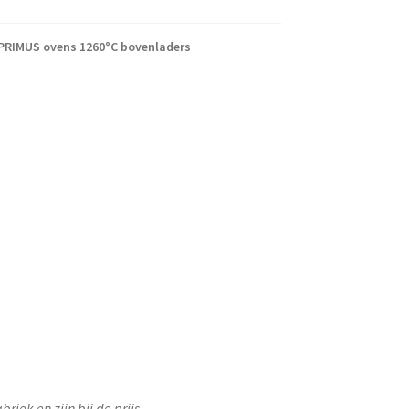
PRIMUS ovens 1260°C bovenladers
iek en zijn bij de prijs