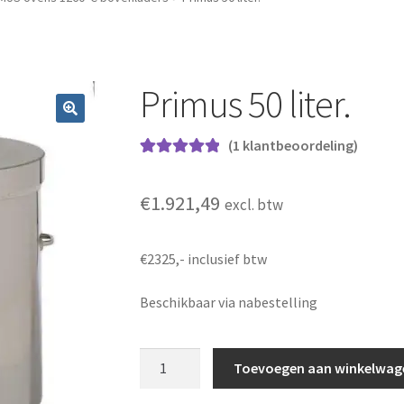
Primus 50 liter.
(
1
klantbeoordeling)
Gewaardeerd
1
5.00
op 5
€
1.921,49
excl. btw
gebaseerd op
klantbeoordel
ing
€2325,- inclusief btw
Beschikbaar via nabestelling
Primus 50 liter. aantal
Toevoegen aan winkelwag