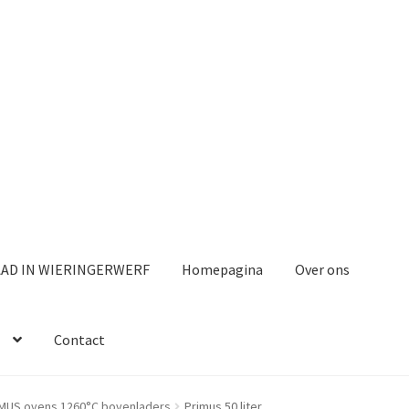
AAD IN WIERINGERWERF
Homepagina
Over ons
Contact
MUS ovens 1260°C bovenladers
Primus 50 liter.