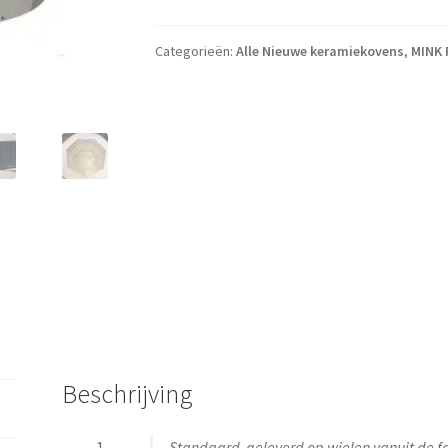
Categorieën:
Alle Nieuwe keramiekovens
,
MINK 
Beschrijving
Standaard geleverd op wielen vanuit de fabr