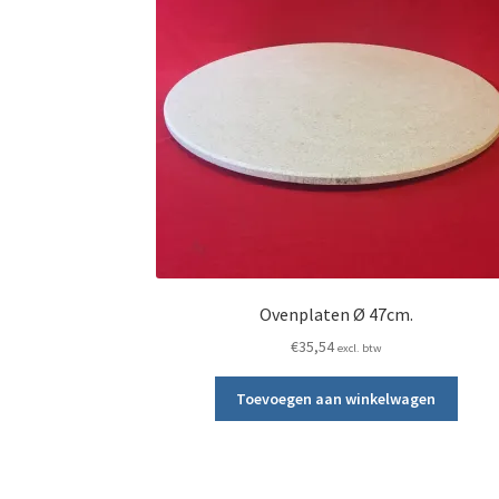
Ovenplaten Ø 47cm.
€
35,54
excl. btw
Toevoegen aan winkelwagen