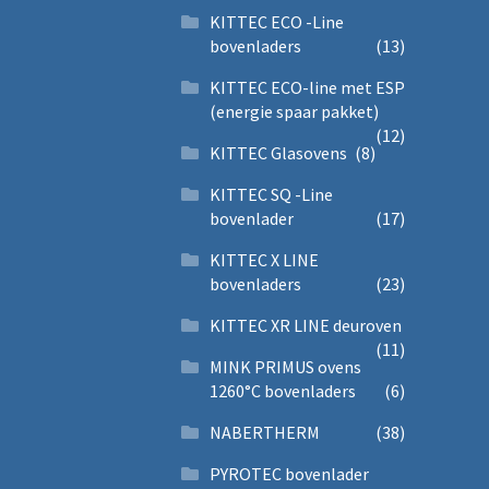
KITTEC ECO -Line
bovenladers
(13)
KITTEC ECO-line met ESP
(energie spaar pakket)
(12)
KITTEC Glasovens
(8)
KITTEC SQ -Line
bovenlader
(17)
KITTEC X LINE
bovenladers
(23)
KITTEC XR LINE deuroven
(11)
MINK PRIMUS ovens
1260°C bovenladers
(6)
NABERTHERM
(38)
PYROTEC bovenlader