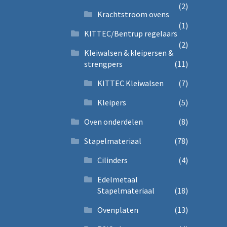
(2)
Krachtstroom ovens
(1)
KITTEC/Bentrup regelaars
(2)
Kleiwalsen & kleipersen &
strengpers
(11)
KITTEC Kleiwalsen
(7)
Kleipers
(5)
Oven onderdelen
(8)
Stapelmateriaal
(78)
Cilinders
(4)
Edelmetaal
Stapelmateriaal
(18)
Ovenplaten
(13)