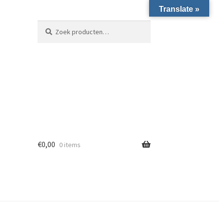
Translate »
Zoeken naar:
Zoeken
€
0,00
0 items