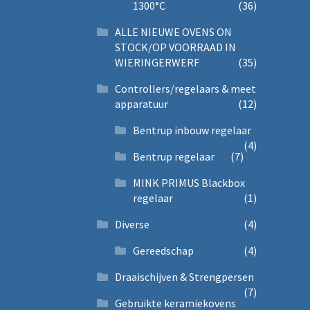
1300°C
(36)
ALLE NIEUWE OVENS ON
STOCK/OP VOORRAAD IN
WIERINGERWERF
(35)
Controllers/regelaars & meet
apparatuur
(12)
Bentrup inbouw regelaar
(4)
Bentrup regelaar
(7)
MINK PRIMUS Blackbox
regelaar
(1)
Diverse
(4)
Gereedschap
(4)
Draaischijven & Strengpersen
(7)
Gebruikte keramiekovens