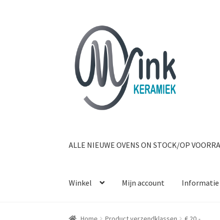
Ga door naar navigatie
Ga naar de inhoud
ALLE NIEUWE OVENS ON STOCK/OP VOORR
Winkel
Mijn account
Informatie
Home
Product verzendklassen
€ 20,-