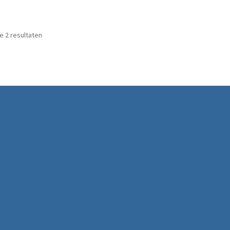
Gesorteerd op prijs: laag naar hoog
le 2 resultaten