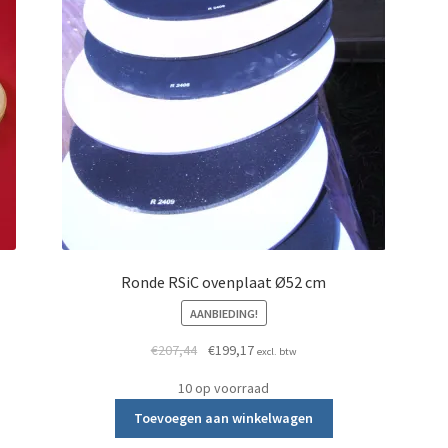
Ronde RSiC ovenplaat Ø52 cm
AANBIEDING!
Oorspronkelijke prijs was: €207,44.
Huidige prijs is: €199,17.
€
207,44
€
199,17
excl. btw
10 op voorraad
Toevoegen aan winkelwagen