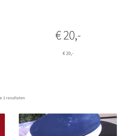
€ 20,-
€ 20,-
Gesorteerd op prijs: laag naar hoog
le 2 resultaten