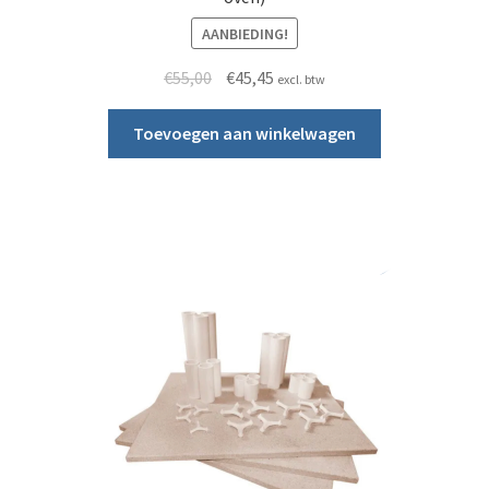
AANBIEDING!
Oorspronkelijke prijs was: €55,00.
Huidige prijs is: €45,45.
€
55,00
€
45,45
excl. btw
Toevoegen aan winkelwagen