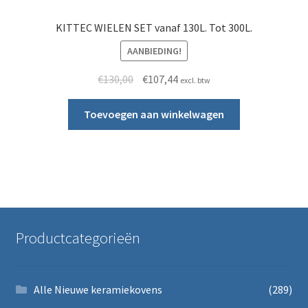
KITTEC WIELEN SET vanaf 130L. Tot 300L.
AANBIEDING!
Oorspronkelijke prijs was: €130,00.
Huidige prijs is: €107,44.
€
130,00
€
107,44
excl. btw
Toevoegen aan winkelwagen
Productcategorieën
Alle Nieuwe keramiekovens
(289)