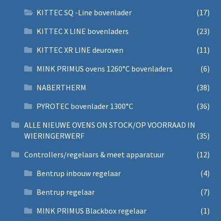
KITTEC SQ -Line bovenlader
(17)
KITTEC X LINE bovenladers
(23)
KITTEC XR LINE deuroven
(11)
MINK PRIMUS ovens 1260°C bovenladers
(6)
NABERTHERM
(38)
PYROTEC bovenlader 1300°C
(36)
ALLE NIEUWE OVENS ON STOCK/OP VOORRAAD IN
WIERINGERWERF
(35)
Controllers/regelaars & meet apparatuur
(12)
Bentrup inbouw regelaar
(4)
Bentrup regelaar
(7)
MINK PRIMUS Blackbox regelaar
(1)