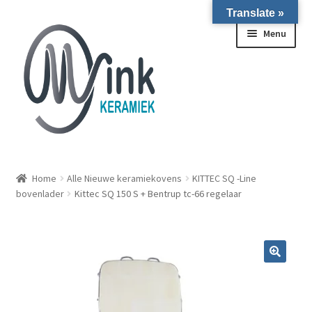
Translate »
Ga door naar navigatie
Ga naar de inhoud
Menu
ALLE NIEUWE OVENS ON STOCK/OP VOORRAAD IN
WIERINGERWERF
Home
Alle Nieuwe keramiekovens
KITTEC SQ -Line
bovenlader
Kittec SQ 150 S + Bentrup tc-66 regelaar
Homepagina
Over ons
Submen
Winkel