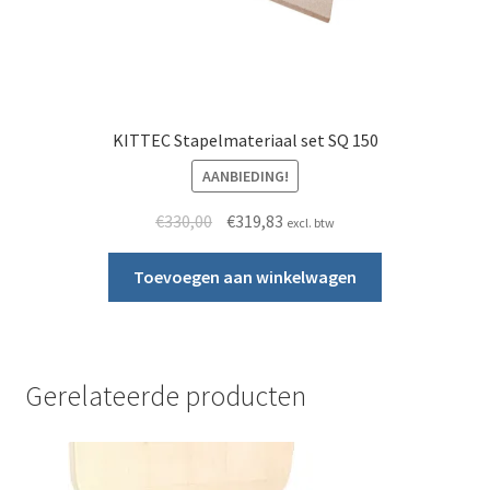
KITTEC Stapelmateriaal set SQ 150
AANBIEDING!
Oorspronkelijke prijs was: €330,00.
Huidige prijs is: €319,83.
€
330,00
€
319,83
excl. btw
Toevoegen aan winkelwagen
Gerelateerde producten