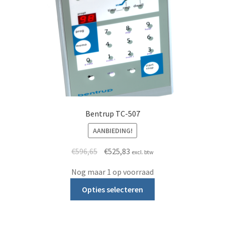
Bentrup TC-507
AANBIEDING!
Oorspronkelijke prijs was: €596,65.
Huidige prijs is: €525,83.
€
596,65
€
525,83
excl. btw
Nog maar 1 op voorraad
Dit product heeft m
Opties selecteren