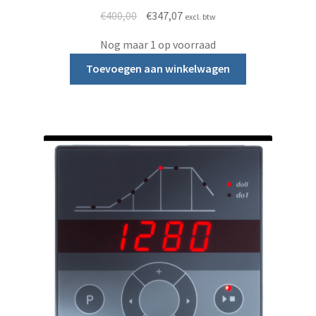
Oorspronkelijke prijs was: €400,00.
Huidige prijs is: €347,07.
€
400,00
€
347,07
excl. btw
Nog maar 1 op voorraad
Toevoegen aan winkelwagen