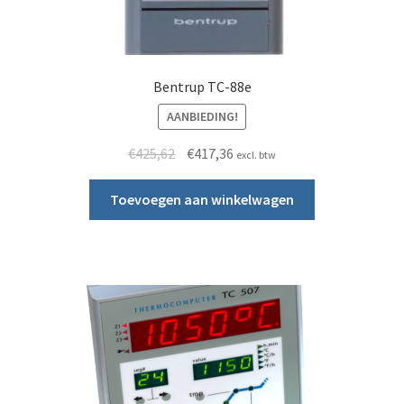
Bentrup TC-88e
AANBIEDING!
Oorspronkelijke prijs was: €425,62.
Huidige prijs is: €417,36.
€
425,62
€
417,36
excl. btw
Toevoegen aan winkelwagen