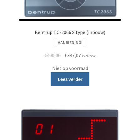
Bentrup TC-2066 S type (inbouw)
AANBIEDING!
Oorspronkelijke prijs was: €400,00.
Huidige prijs is: €347,07.
€
400,00
€
347,07
excl. btw
Niet op voorraad
Lees verder