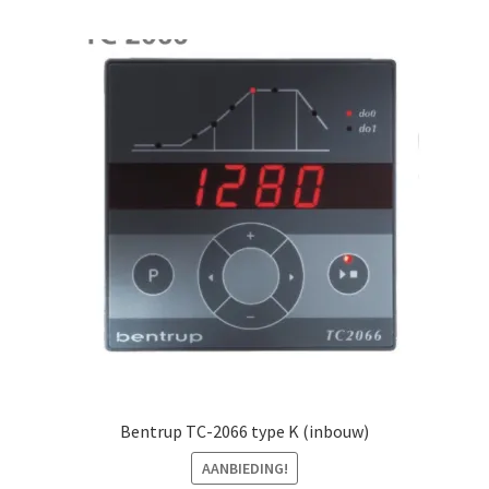
Mijn account
Submen
Informatie
Contact
Bentrup TC-2066 type K (inbouw)
AANBIEDING!