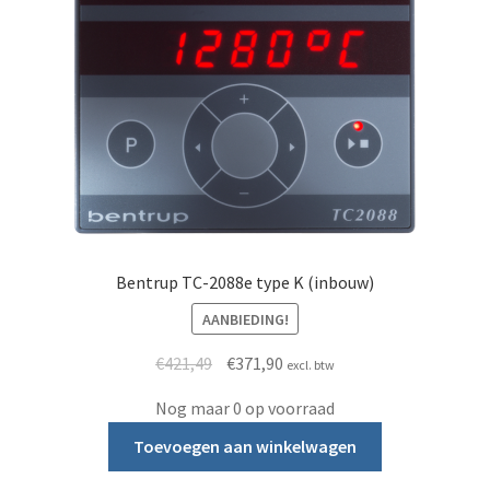
Bentrup TC-2088e type K (inbouw)
AANBIEDING!
Oorspronkelijke prijs was: €421,49.
Huidige prijs is: €371,90.
€
421,49
€
371,90
excl. btw
Nog maar 0 op voorraad
Toevoegen aan winkelwagen