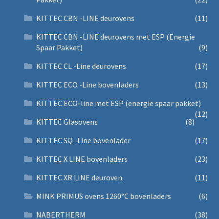
KITTEC CBN -LINE deurovens
(11)
KITTEC CBN -LINE deurovens met ESP (Energie
Spaar Pakket)
(9)
KITTEC CL -Line deurovens
(17)
KITTEC ECO -Line bovenladers
(13)
KITTEC ECO-line met ESP (energie spaar pakket)
(12)
KITTEC Glasovens
(8)
KITTEC SQ -Line bovenlader
(17)
KITTEC X LINE bovenladers
(23)
KITTEC XR LINE deuroven
(11)
MINK PRIMUS ovens 1260°C bovenladers
(6)
NABERTHERM
(38)