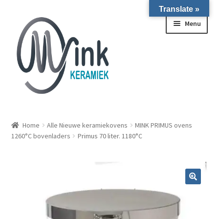
Translate »
Ga door naar navigatie
Ga naar de inhoud
Menu
ALLE NIEUWE OVENS ON STOCK/OP VOORRAAD IN
WIERINGERWERF
Home
Alle Nieuwe keramiekovens
MINK PRIMUS ovens
1260°C bovenladers
Primus 70 liter. 1180°C
Homepagina
Over ons
Submen
Winkel