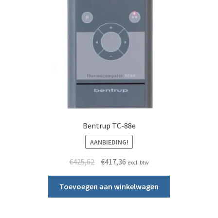
Bentrup TC-88e
AANBIEDING!
Oorspronkelijke prijs was: €425,62.
Huidige prijs is: €417,36.
€
425,62
€
417,36
excl. btw
Toevoegen aan winkelwagen