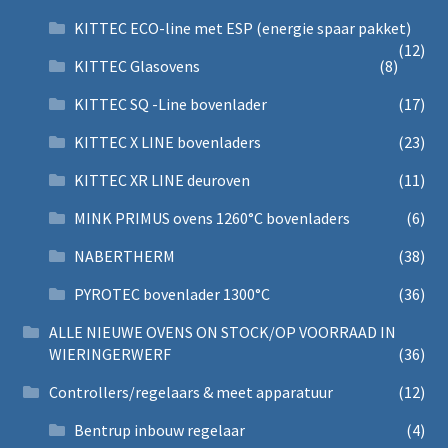
KITTEC ECO-line met ESP (energie spaar pakket)
(12)
KITTEC Glasovens
(8)
KITTEC SQ -Line bovenlader
(17)
KITTEC X LINE bovenladers
(23)
KITTEC XR LINE deuroven
(11)
MINK PRIMUS ovens 1260°C bovenladers
(6)
NABERTHERM
(38)
PYROTEC bovenlader 1300°C
(36)
ALLE NIEUWE OVENS ON STOCK/OP VOORRAAD IN
WIERINGERWERF
(36)
Controllers/regelaars & meet apparatuur
(12)
Bentrup inbouw regelaar
(4)