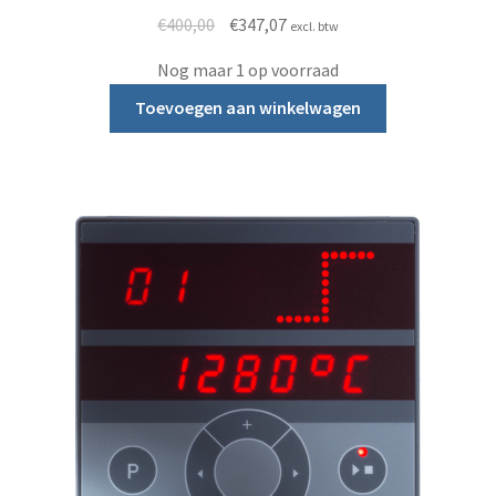
Oorspronkelijke prijs was: €400,00.
Huidige prijs is: €347,07.
€
400,00
€
347,07
excl. btw
Nog maar 1 op voorraad
Toevoegen aan winkelwagen