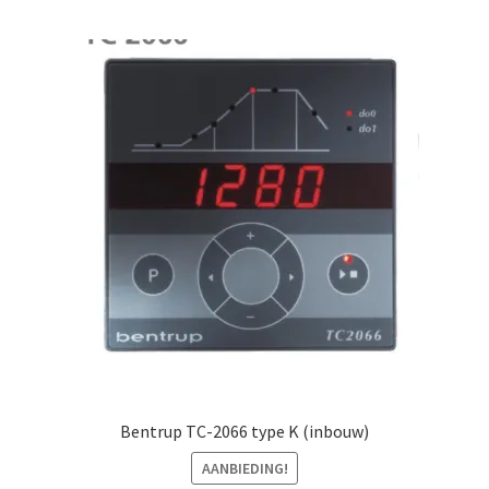
Mijn account
Submen
Informatie
Contact
Bentrup TC-2066 type K (inbouw)
AANBIEDING!