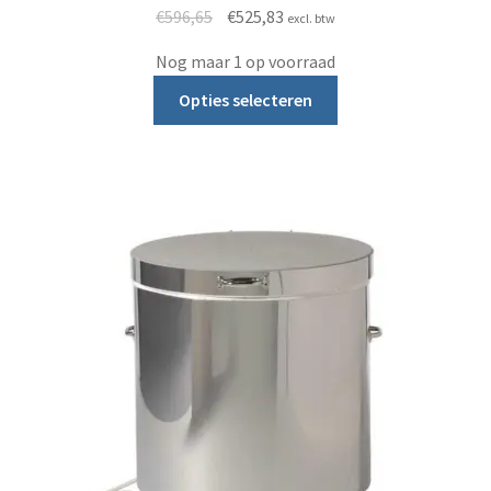
Oorspronkelijke prijs was: €596,65.
Huidige prijs is: €525,83.
€
596,65
€
525,83
excl. btw
Nog maar 1 op voorraad
Dit product heeft m
Opties selecteren