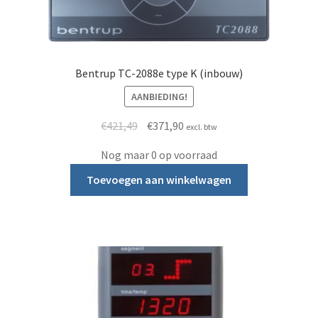
Bentrup TC-2088e type K (inbouw)
AANBIEDING!
Oorspronkelijke prijs was: €421,49.
Huidige prijs is: €371,90.
€
421,49
€
371,90
excl. btw
Nog maar 0 op voorraad
Toevoegen aan winkelwagen