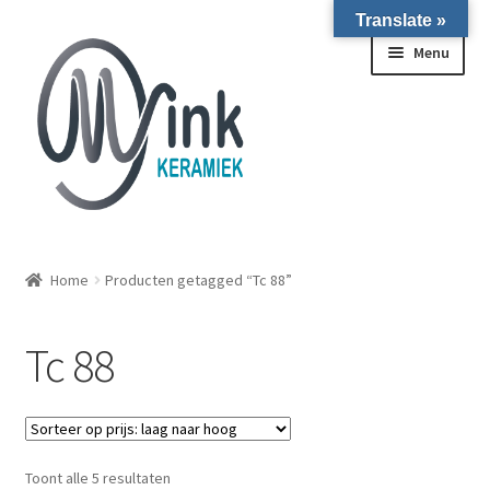
Translate »
Ga door naar navigatie
Ga naar de inhoud
Menu
ALLE NIEUWE OVENS ON STOCK/OP VOORRAAD IN
WIERINGERWERF
Home
Producten getagged “Tc 88”
Homepagina
Tc 88
Over ons
Submen
Winkel
Gesorteerd op prijs: laag naar hoog
Toont alle 5 resultaten