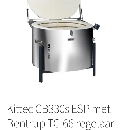
Mijn account
Submen
Informatie
Contact
Kittec CB330s ESP met
Bentrup TC-66 regelaar