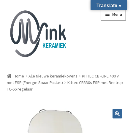
Translate »
Ga door naar navigatie
Ga naar de inhoud
Menu
ALLE NIEUWE OVENS ON STOCK/OP VOORRAAD IN
WIERINGERWERF
Home
Alle Nieuwe keramiekovens
KITTEC CB -LINE 400 V
met ESP (Energie Spaar Pakket)
Kittec CB330s ESP met Bentrup
TC-66 regelaar
Homepagina
Over ons
Submen
Winkel