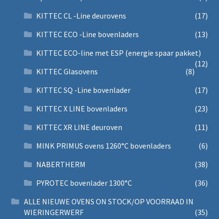
KITTEC CL -Line deurovens
(17)
KITTEC ECO -Line bovenladers
(13)
KITTEC ECO-line met ESP (energie spaar pakket)
(12)
KITTEC Glasovens
(8)
KITTEC SQ -Line bovenlader
(17)
KITTEC X LINE bovenladers
(23)
KITTEC XR LINE deuroven
(11)
MINK PRIMUS ovens 1260°C bovenladers
(6)
NABERTHERM
(38)
PYROTEC bovenlader 1300°C
(36)
ALLE NIEUWE OVENS ON STOCK/OP VOORRAAD IN
WIERINGERWERF
(35)