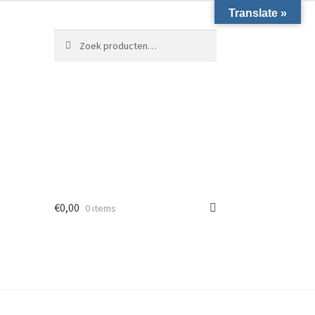
Translate »
Zoeken naar:
Zoeken
€
0,00
0 items