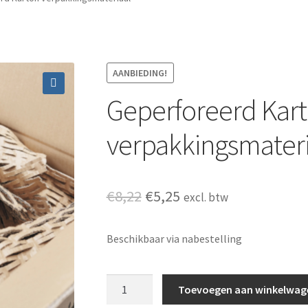
AANBIEDING!
Geperforeerd Kar
🔍
verpakkingsmateri
Oorspronkelijke prijs was
Huidige prijs is: €5,
€
8,22
€
5,25
excl. btw
Beschikbaar via nabestelling
Geperforeerd Karton verpakkingsmateriaa
Toevoegen aan winkelwag