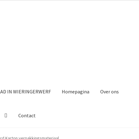
AAD IN WIERINGERWERF
Homepagina
Over ons
Contact
rd Karton verpakkingsmateriaal