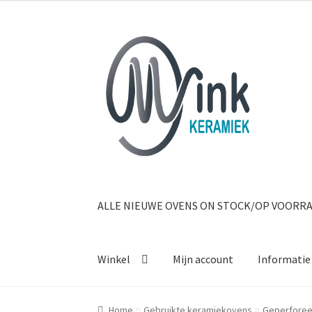
Ga door naar navigatie
Ga naar de inhoud
ALLE NIEUWE OVENS ON STOCK/OP VOORR
Winkel
Mijn account
Informatie
Home
Gebruikte keramiekovens
Geperforee