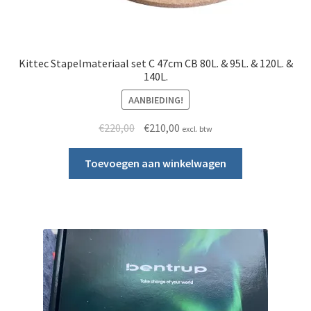
Kittec Stapelmateriaal set C 47cm CB 80L. & 95L. & 120L. &
140L.
AANBIEDING!
Oorspronkelijke prijs was: €220,00.
Huidige prijs is: €210,00.
€
220,00
€
210,00
excl. btw
Toevoegen aan winkelwagen