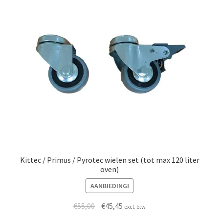
Kittec / Primus / Pyrotec wielen set (tot max 120 liter
oven)
AANBIEDING!
Oorspronkelijke prijs was: €55,00.
Huidige prijs is: €45,45.
€
55,00
€
45,45
excl. btw