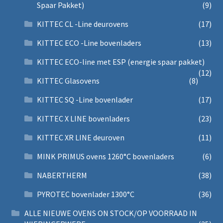
Spaar Pakket)
(9)
KITTEC CL -Line deurovens
(17)
KITTEC ECO -Line bovenladers
(13)
KITTEC ECO-line met ESP (energie spaar pakket)
(12)
KITTEC Glasovens
(8)
KITTEC SQ -Line bovenlader
(17)
KITTEC X LINE bovenladers
(23)
KITTEC XR LINE deuroven
(11)
MINK PRIMUS ovens 1260°C bovenladers
(6)
NABERTHERM
(38)
PYROTEC bovenlader 1300°C
(36)
ALLE NIEUWE OVENS ON STOCK/OP VOORRAAD IN