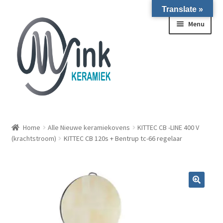
Translate »
Ga door naar navigatie
Ga naar de inhoud
Menu
ALLE NIEUWE OVENS ON STOCK/OP VOORRAAD IN
WIERINGERWERF
Home
Alle Nieuwe keramiekovens
KITTEC CB -LINE 400 V
(krachtstroom)
KITTEC CB 120s + Bentrup tc-66 regelaar
Homepagina
Over ons
Submen
Winkel