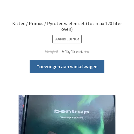
Kittec / Primus / Pyrotec wielen set (tot max 120 liter
oven)
AANBIEDING!
Oorspronkelijke prijs was: €55,00.
Huidige prijs is: €45,45.
€
55,00
€
45,45
excl. btw
Toevoegen aan winkelwagen