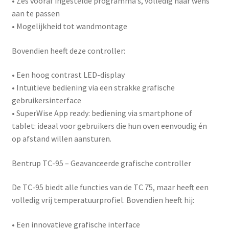
• Zes vooraf ingestelde programma’s, volledig naar wens
aan te passen
• Mogelijkheid tot wandmontage
Bovendien heeft deze controller:
• Een hoog contrast LED-display
• Intuïtieve bediening via een strakke grafische
gebruikersinterface
•
SuperWise App ready
: bediening via smartphone of
tablet: ideaal voor gebruikers die hun oven eenvoudig én
op afstand willen aansturen.
Bentrup TC-95 – Geavanceerde grafische controller
De
TC-95
biedt alle functies van de TC 75, maar heeft een
volledig vrij temperatuurprofiel. Bovendien heeft hij:
• Een innovatieve grafische interface