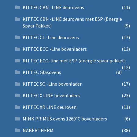
KITTEC CBN -LINE deurovens
(11)
KITTEC CBN -LINE deurovens met ESP (Energie
Spaar Pakket)
(9)
KITTEC CL -Line deurovens
(17)
KITTEC ECO -Line bovenladers
(13)
KITTEC ECO-line met ESP (energie spaar pakket)
(12)
KITTEC Glasovens
(8)
KITTEC SQ -Line bovenlader
(17)
KITTEC X LINE bovenladers
(23)
KITTEC XR LINE deuroven
(11)
MINK PRIMUS ovens 1260°C bovenladers
(6)
NABERTHERM
(38)