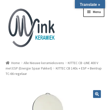
Translate »
Ga door naar navigatie
Ga naar de inhoud
Menu
ALLE NIEUWE OVENS ON STOCK/OP VOORRAAD IN
WIERINGERWERF
Home
Alle Nieuwe keramiekovens
KITTEC CB -LINE 400 V
met ESP (Energie Spaar Pakket)
KITTEC CB 140s + ESP + Bentrup
TC-66 regelaar
Homepagina
Over ons
Submen
Winkel