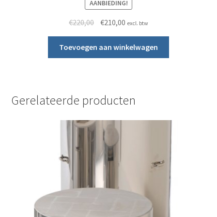
AANBIEDING!
Oorspronkelijke prijs was: €220,00.
Huidige prijs is: €210,00.
€
220,00
€
210,00
excl. btw
Toevoegen aan winkelwagen
Gerelateerde producten