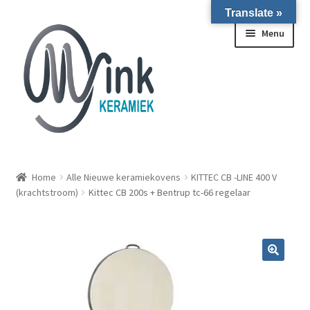
Translate »
Ga door naar navigatie
Ga naar de inhoud
Menu
ALLE NIEUWE OVENS ON STOCK/OP VOORRAAD IN
WIERINGERWERF
Home
Alle Nieuwe keramiekovens
KITTEC CB -LINE 400 V
(krachtstroom)
Kittec CB 200s + Bentrup tc-66 regelaar
Homepagina
Over ons
Submen
Winkel