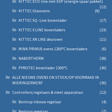
KITTEC ECO-line met ESP (energie spaar pakket)
(12)
KITTEC Glasovens
(8)
KITTEC SQ -Line bovenlader
(17)
KITTEC X LINE bovenladers
(23)
KITTEC XR LINE deuroven
(11)
MINK PRIMUS ovens 1260°C bovenladers
(6)
NABERTHERM
(38)
PYROTEC bovenlader 1300°C
(36)
ALLE NIEUWE OVENS ON STOCK/OP VOORRAAD IN
WIERINGERWERF
(36)
Controllers/regelaars & meet apparatuur
(12)
Bentrup inbouw regelaar
(4)
Bentrup regelaar
(7)