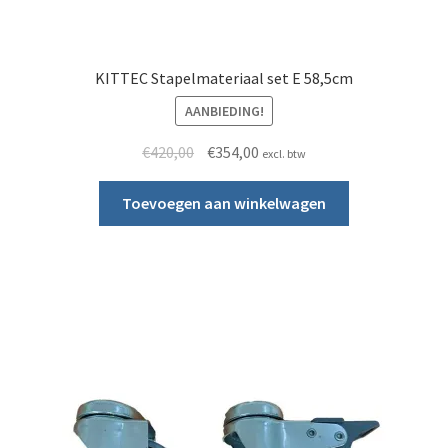
KITTEC Stapelmateriaal set E 58,5cm
AANBIEDING!
Oorspronkelijke prijs was: €420,00.
Huidige prijs is: €354,00.
€
420,00
€
354,00
excl. btw
Toevoegen aan winkelwagen