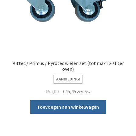
Kittec / Primus / Pyrotec wielen set (tot max 120 liter
oven)
AANBIEDING!
Oorspronkelijke prijs was: €55,00.
Huidige prijs is: €45,45.
€
55,00
€
45,45
excl. btw
Toevoegen aan winkelwagen