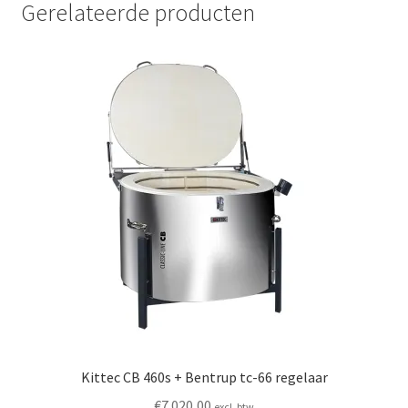
Gerelateerde producten
Kittec CB 460s + Bentrup tc-66 regelaar
€
7.020,00
excl. btw