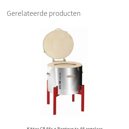
Gerelateerde producten
Kittec CB 66s + Bentrup tc-66 regelaar