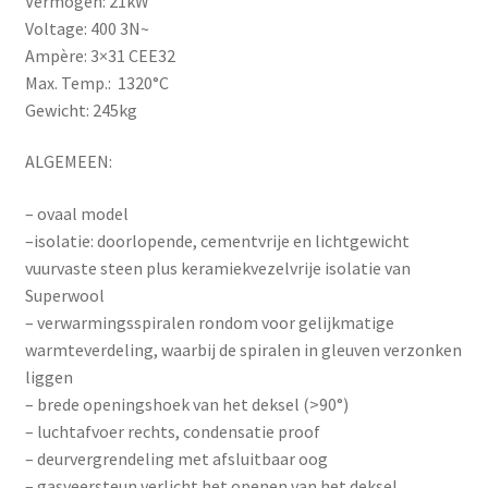
Vermogen: 21kW
Voltage: 400 3N~
Ampère: 3×31 CEE32
Max. Temp.: 1320°C
Gewicht: 245kg
ALGEMEEN:
– ovaal model
–isolatie: doorlopende, cementvrije en lichtgewicht
vuurvaste steen plus keramiekvezelvrije isolatie van
Superwool
– verwarmingsspiralen rondom voor gelijkmatige
warmteverdeling, waarbij de spiralen in gleuven verzonken
liggen
– brede openingshoek van het deksel (>90°)
– luchtafvoer rechts, condensatie proof
– deurvergrendeling met afsluitbaar oog
– gasveersteun verlicht het openen van het deksel