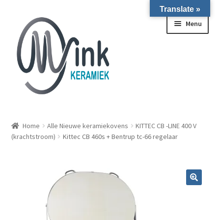
Translate »
Ga door naar navigatie
Ga naar de inhoud
Menu
ALLE NIEUWE OVENS ON STOCK/OP VOORRAAD IN
WIERINGERWERF
Home
Alle Nieuwe keramiekovens
KITTEC CB -LINE 400 V
(krachtstroom)
Kittec CB 460s + Bentrup tc-66 regelaar
Homepagina
Over ons
Submen
Winkel