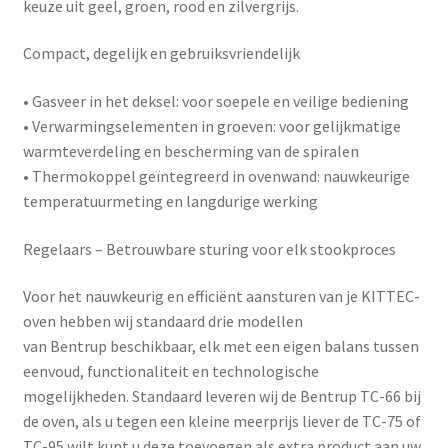
keuze uit geel, groen, rood en zilvergrijs.
Compact, degelijk en gebruiksvriendelijk
•
Gasveer in het deksel
: voor soepele en veilige bediening
•
Verwarmingselementen in groeven
: voor gelijkmatige
warmteverdeling en bescherming van de spiralen
•
Thermokoppel geïntegreerd in ovenwand
: nauwkeurige
temperatuurmeting en langdurige werking
Regelaars – Betrouwbare sturing voor elk stookproces
Voor het nauwkeurig en efficiënt aansturen van je KITTEC-
oven hebben wij standaard drie modellen
van
Bentrup
beschikbaar, elk met een eigen balans tussen
eenvoud, functionaliteit en technologische
mogelijkheden. Standaard leveren wij de Bentrup TC-66 bij
de oven, als u tegen een kleine meerprijs liever de TC-75 of
TC-95 wilt kunt u deze toevoegen als extra product aan uw