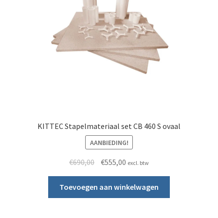
KITTEC Stapelmateriaal set CB 460 S ovaal
AANBIEDING!
Oorspronkelijke prijs was: €690,00.
Huidige prijs is: €555,00.
€
690,00
€
555,00
excl. btw
Toevoegen aan winkelwagen