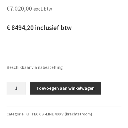
€
7.020,00
excl. btw
€ 8494,20 inclusief btw
Beschikbaar via nabestelling
Kittec CB 460s + Bentrup tc-66 regelaar aantal
Toevoegen aan winkelwagen
Categorie:
KITTEC CB -LINE 400 V (krachtstroom)