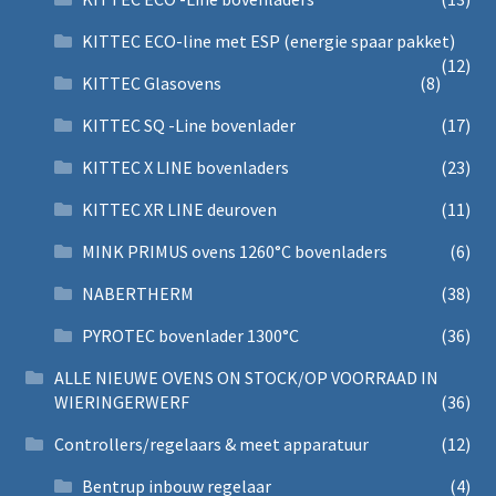
KITTEC ECO-line met ESP (energie spaar pakket)
(12)
KITTEC Glasovens
(8)
KITTEC SQ -Line bovenlader
(17)
KITTEC X LINE bovenladers
(23)
KITTEC XR LINE deuroven
(11)
MINK PRIMUS ovens 1260°C bovenladers
(6)
NABERTHERM
(38)
PYROTEC bovenlader 1300°C
(36)
ALLE NIEUWE OVENS ON STOCK/OP VOORRAAD IN
WIERINGERWERF
(36)
Controllers/regelaars & meet apparatuur
(12)
Bentrup inbouw regelaar
(4)