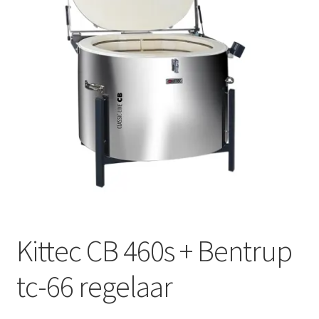
Mijn account
Submen
Informatie
Contact
Kittec CB 460s + Bentrup
tc-66 regelaar