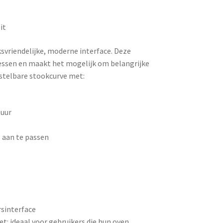
it
vriendelijke, moderne interface. Deze
cessen en maakt het mogelijk om belangrijke
instelbare stookcurve met:
tuur
 aan te passen
rsinterface
et: ideaal voor gebruikers die hun oven