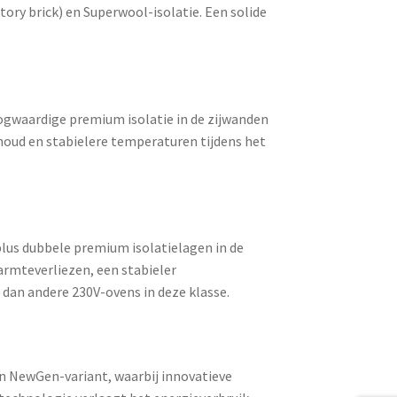
tory brick) en Superwool-isolatie. Een solide
oogwaardige
premium isolatie
in de zijwanden
oud en stabielere temperaturen tijdens het
plus
dubbele premium isolatielagen
in de
armteverliezen, een stabieler
an andere 230V-ovens in deze klasse.
en
NewGen-variant
, waarbij innovatieve