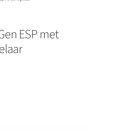
wGen ESP met
elaar