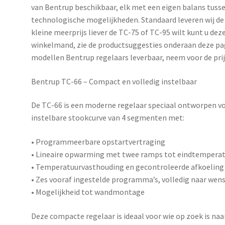
van
Bentrup
beschikbaar, elk met een eigen balans tusse
technologische mogelijkheden. Standaard leveren wij de 
kleine meerprijs liever de TC-75 of TC-95 wilt kunt u de
winkelmand, zie de productsuggesties onderaan deze pag
modellen Bentrup regelaars leverbaar, neem voor de pri
Bentrup TC-66 – Compact en volledig instelbaar
De
TC-66
is een moderne regelaar speciaal ontworpen voo
instelbare stookcurve van 4 segmenten met:
• Programmeerbare opstartvertraging
• Lineaire opwarming met twee ramps tot eindtempera
• Temperatuurvasthouding en gecontroleerde afkoeling
• Zes vooraf ingestelde programma’s, volledig naar wens
• Mogelijkheid tot wandmontage
Deze compacte regelaar is ideaal voor wie op zoek is n