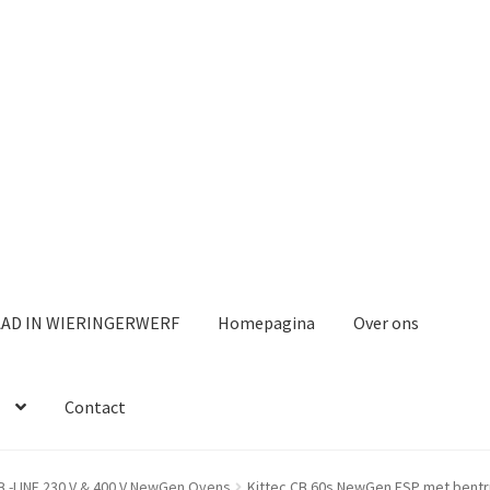
AAD IN WIERINGERWERF
Homepagina
Over ons
Contact
B -LINE 230 V & 400 V NewGen Ovens
Kittec CB 60s NewGen ESP met bentr