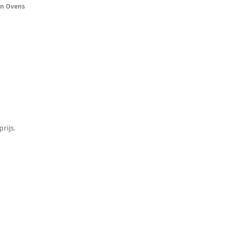
en Ovens
rijs.