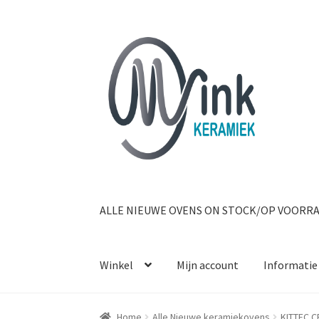
Ga door naar navigatie
Ga naar de inhoud
ALLE NIEUWE OVENS ON STOCK/OP VOORR
Winkel
Mijn account
Informatie
Home
Alle Nieuwe keramiekovens
KITTEC C