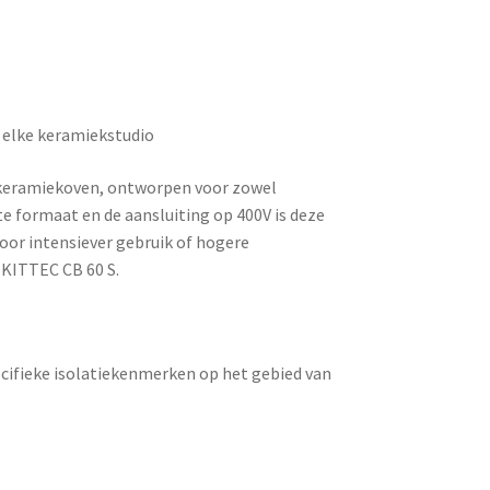
 elke keramiekstudio
 keramiekoven, ontworpen voor zowel
e formaat en de aansluiting op 400V is deze
Voor intensiever gebruik of hogere
e
KITTEC CB 60 S
.
ecifieke isolatiekenmerken op het gebied van