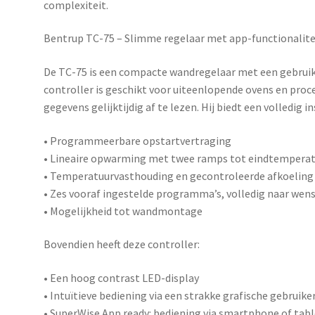
complexiteit.
Bentrup TC-75 – Slimme regelaar met app-functionalite
De
TC-75
is een compacte wandregelaar met een gebruiks
controller is geschikt voor uiteenlopende ovens en pro
gegevens gelijktijdig af te lezen. Hij biedt een volledig 
• Programmeerbare opstartvertraging
• Lineaire opwarming met twee ramps tot eindtempera
• Temperatuurvasthouding en gecontroleerde afkoeling
• Zes vooraf ingestelde programma’s, volledig naar wens
• Mogelijkheid tot wandmontage
Bovendien heeft deze controller:
• Een hoog contrast LED-display
• Intuïtieve bediening via een strakke grafische gebruike
•
SuperWise App ready
: bediening via smartphone of tabl