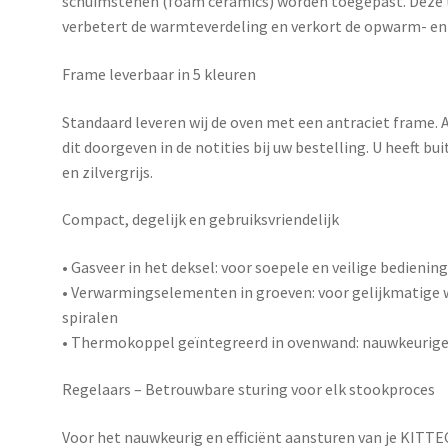
schuimstenen (foam ceramics) worden toegepast. Deze t
verbetert de warmteverdeling en verkort de opwarm- en 
Frame leverbaar in 5 kleuren
Standaard leveren wij de oven met een antraciet frame. A
dit doorgeven in de notities bij uw bestelling. U heeft bu
en zilvergrijs.
Compact, degelijk en gebruiksvriendelijk
•
Gasveer in het deksel
: voor soepele en veilige bedienin
•
Verwarmingselementen in groeven
: voor gelijkmatig
spiralen
•
Thermokoppel geïntegreerd in ovenwand
: nauwkeurig
Regelaars – Betrouwbare sturing voor elk stookproces
Voor het nauwkeurig en efficiënt aansturen van je KITT