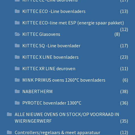
KITTEC ECO -Line bovenladers
(13)
KITTEC ECO-line met ESP (energie spaar pakket)
(12)
KITTEC Glasovens
(8)
KITTEC SQ -Line bovenlader
(17)
KITTEC X LINE bovenladers
(23)
KITTEC XR LINE deuroven
(11)
MINK PRIMUS ovens 1260°C bovenladers
(6)
NABERTHERM
(38)
PYROTEC bovenlader 1300°C
(36)
ALLE NIEUWE OVENS ON STOCK/OP VOORRAAD IN
WIERINGERWERF
(35)
Controllers/regelaars & meet apparatuur
(12)