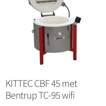
Mijn account
Submen
Informatie
Contact
KITTEC CBF 45 met
Bentrup TC-95 wifi