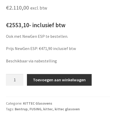
€
2.110,00
excl. btw
€2553,10- inclusief btw
Ook met NewGen ESP te bestellen.
Prijs NewGen ESP: €471,90 inclusief btw
Beschikbaar via nabestelling
KITTEC CBF 45 met Bentrup TC-95 wifi aantal
Toevoegen aan winkelwagen
Categorie:
KITTEC Glasovens
Tags:
Bentrup
,
FUSING
,
kittec
,
kittec glasoven