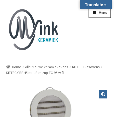
Translate »
Ga door naar navigatie
Ga naar de inhoud
Menu
ALLE NIEUWE OVENS ON STOCK/OP VOORRAAD IN
WIERINGERWERF
Home
Alle Nieuwe keramiekovens
KITTEC Glasovens
KITTEC CBF 45 met Bentrup TC-95 wifi
Homepagina
Over ons
Submen
Winkel