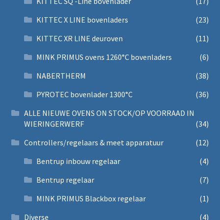
KITTEC SQ -Line bovenlader
(17)
KITTEC X LINE bovenladers
(23)
KITTEC XR LINE deuroven
(11)
MINK PRIMUS ovens 1260°C bovenladers
(6)
NABERTHERM
(38)
PYROTEC bovenlader 1300°C
(36)
ALLE NIEUWE OVENS ON STOCK/OP VOORRAAD IN
WIERINGERWERF
(34)
Controllers/regelaars & meet apparatuur
(12)
Bentrup inbouw regelaar
(4)
Bentrup regelaar
(7)
MINK PRIMUS Blackbox regelaar
(1)
Diverse
(4)