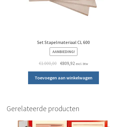
Set Stapelmateriaal CL 600
AANBIEDING!
Oorspronkelijke prijs was: €1.000,00.
Huidige prijs is: €809,92.
€
1.000,00
€
809,92
excl. btw
Toevoegen aan winkelwagen
Gerelateerde producten