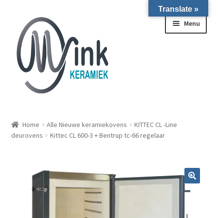
Translate »
Ga door naar navigatie
Ga naar de inhoud
Menu
ALLE NIEUWE OVENS ON STOCK/OP VOORRAAD IN
WIERINGERWERF
Home
Alle Nieuwe keramiekovens
KITTEC CL -Line
deurovens
Kittec CL 600-3 + Bentrup tc-66 regelaar
Homepagina
Over ons
Submen
Winkel