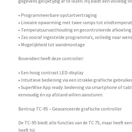
gegevens gelijktijdig af te lezen. Hij biedt een volledig 
• Programmeerbare opstartvertraging
• Lineaire opwarming met twee ramps tot eindtempera
• Temperatuurvasthouding en gecontroleerde afkoeling
• Zes vooraf ingestelde programma’s, volledig naar wens
• Mogelijkheid tot wandmontage
Bovendien heeft deze controller:
• Een hoog contrast LED-display
• Intuïtieve bediening via een strakke grafische gebruike
•
SuperWise App ready
: bediening via smartphone of tabl
eenvoudig én op afstand willen aansturen.
Bentrup TC-95 – Geavanceerde grafische controller
De
TC-95
biedt alle functies van de TC 75, maar heeft ee
heeft hij: