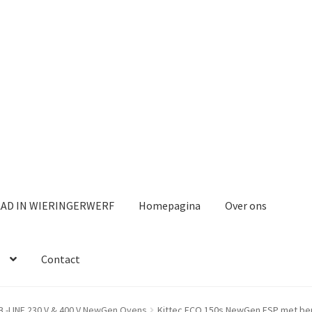
AAD IN WIERINGERWERF
Homepagina
Over ons
Contact
B -LINE 230 V & 400 V NewGen Ovens
Kittec ECO 150s NewGen ESP met ben