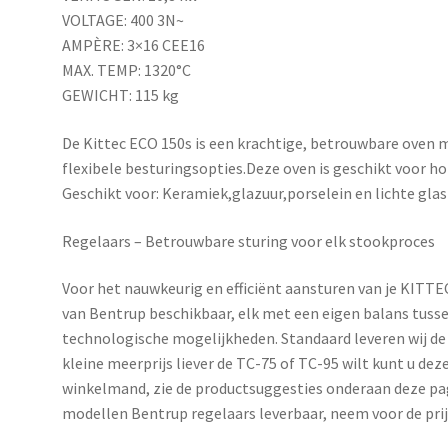
VOLTAGE: 400 3N~
AMPÈRE: 3×16 CEE16
MAX. TEMP: 1320°C
GEWICHT: 115 kg
De Kittec ECO 150s is een krachtige, betrouwbare oven 
flexibele besturingsopties.Deze oven is geschikt voor ho
Geschikt voor: Keramiek,glazuur,porselein en lichte gla
Regelaars – Betrouwbare sturing voor elk stookproces
Voor het nauwkeurig en efficiënt aansturen van je KITT
van
Bentrup
beschikbaar, elk met een eigen balans tusse
technologische mogelijkheden. Standaard leveren wij de 
kleine meerprijs liever de TC-75 of TC-95 wilt kunt u de
winkelmand, zie de productsuggesties onderaan deze pag
modellen Bentrup regelaars leverbaar, neem voor de pri