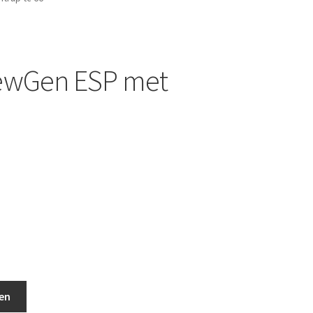
NewGen ESP met
c 66 aantal
en