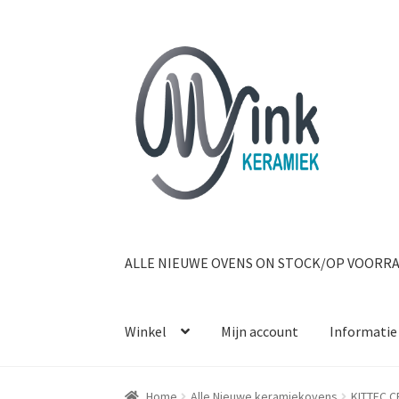
Ga door naar navigatie
Ga naar de inhoud
ALLE NIEUWE OVENS ON STOCK/OP VOORR
Winkel
Mijn account
Informatie
Home
Alle Nieuwe keramiekovens
KITTEC C