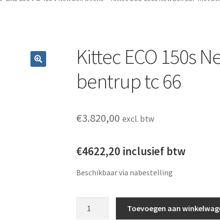
Kittec ECO 150s 
bentrup tc 66
€
3.820,00
excl. btw
€4622,20 inclusief btw
Beschikbaar via nabestelling
Kittec ECO 150s NewGen ESP met bentrup t
Toevoegen aan winkelwag