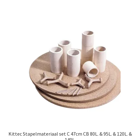
Kittec Stapelmateriaal set C 47cm CB 80L. & 95L. & 120L. &
140L.