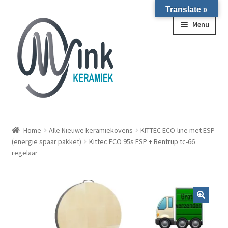
Translate »
Ga door naar navigatie
Ga naar de inhoud
Menu
ALLE NIEUWE OVENS ON STOCK/OP VOORRAAD IN
WIERINGERWERF
Home
Alle Nieuwe keramiekovens
KITTEC ECO-line met ESP
(energie spaar pakket)
Kittec ECO 95s ESP + Bentrup tc-66
regelaar
Homepagina
Over ons
Submen
Winkel