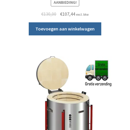
AANBIEDING!
Oorspronkelijke prijs was: €130,00.
Huidige prijs is: €107,44.
€
130,00
€
107,44
excl. btw
Toevoegen aan winkelwagen