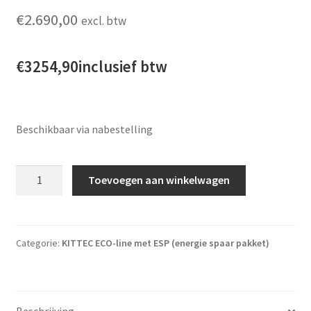
€
2.690,00
excl. btw
€3254,90inclusief btw
Beschikbaar via nabestelling
Kittec ECO 95s ESP + Bentrup tc-66 regelaar aantal
Toevoegen aan winkelwagen
Categorie:
KITTEC ECO-line met ESP (energie spaar pakket)