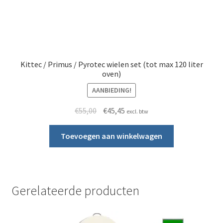
Kittec / Primus / Pyrotec wielen set (tot max 120 liter
oven)
AANBIEDING!
Oorspronkelijke prijs was: €55,00.
Huidige prijs is: €45,45.
€
55,00
€
45,45
excl. btw
Toevoegen aan winkelwagen
Gerelateerde producten