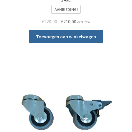
AANBIEDING!
Oorspronkelijke prijs was: €220,00.
Huidige prijs is: €210,00.
€
220,00
€
210,00
excl. btw
Toevoegen aan winkelwagen