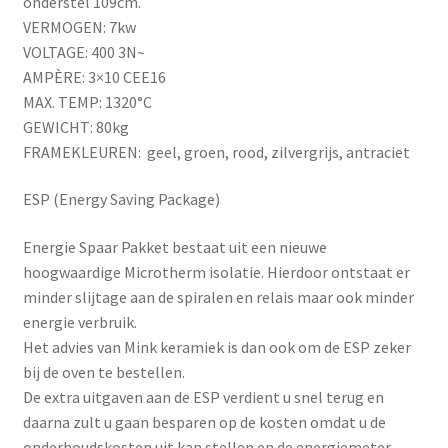
onderstel 109cm.
VERMOGEN: 7kw
VOLTAGE: 400 3N~
AMPÈRE: 3×10 CEE16
MAX. TEMP: 1320°C
GEWICHT: 80kg
FRAMEKLEUREN: geel, groen, rood, zilvergrijs, antraciet
ESP (Energy Saving Package)
Energie Spaar Pakket bestaat uit een nieuwe
hoogwaardige Microtherm isolatie. Hierdoor ontstaat er
minder slijtage aan de spiralen en relais maar ook minder
energie verbruik.
Het advies van Mink keramiek is dan ook om de ESP zeker
bij de oven te bestellen.
De extra uitgaven aan de ESP verdient u snel terug en
daarna zult u gaan besparen op de kosten omdat u de
onderhoudskosten uit kan stellen en de energiemeter