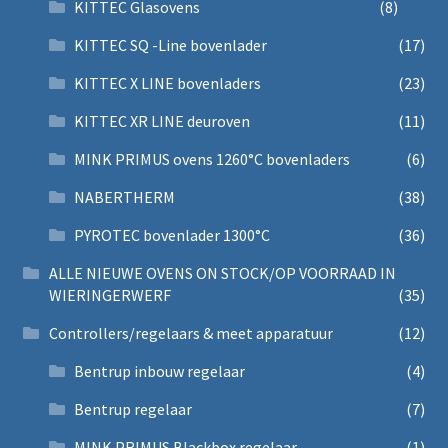
KITTEC Glasovens
(8)
KITTEC SQ -Line bovenlader
(17)
KITTEC X LINE bovenladers
(23)
KITTEC XR LINE deuroven
(11)
MINK PRIMUS ovens 1260°C bovenladers
(6)
NABERTHERM
(38)
PYROTEC bovenlader 1300°C
(36)
ALLE NIEUWE OVENS ON STOCK/OP VOORRAAD IN
WIERINGERWERF
(35)
Controllers/regelaars & meet apparatuur
(12)
Bentrup inbouw regelaar
(4)
Bentrup regelaar
(7)
MINK PRIMUS Blackbox regelaar
(1)