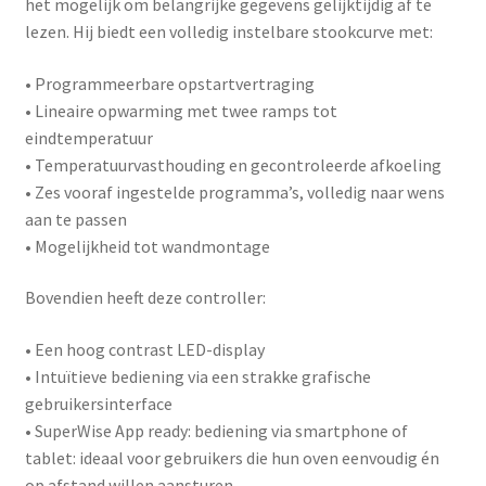
het mogelijk om belangrijke gegevens gelijktijdig af te
lezen. Hij biedt een volledig instelbare stookcurve met:
• Programmeerbare opstartvertraging
• Lineaire opwarming met twee ramps tot
eindtemperatuur
• Temperatuurvasthouding en gecontroleerde afkoeling
• Zes vooraf ingestelde programma’s, volledig naar wens
aan te passen
• Mogelijkheid tot wandmontage
Bovendien heeft deze controller:
• Een hoog contrast LED-display
• Intuïtieve bediening via een strakke grafische
gebruikersinterface
•
SuperWise App ready
: bediening via smartphone of
tablet: ideaal voor gebruikers die hun oven eenvoudig én
op afstand willen aansturen.