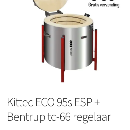
Mijn account
Submen
Informatie
Contact
Kittec ECO 95s ESP +
Bentrup tc-66 regelaar