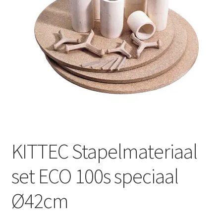
Mijn account
Submen
Informatie
Contact
KITTEC Stapelmateriaal
set ECO 100s speciaal
Ø42cm