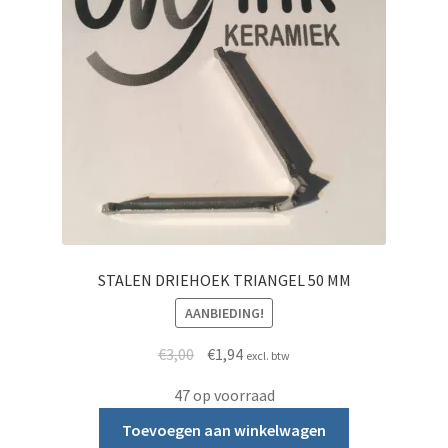
STALEN DRIEHOEK TRIANGEL 50 MM
AANBIEDING!
Oorspronkelijke prijs was: €3,00.
Huidige prijs is: €1,94.
€
3,00
€
1,94
excl. btw
47 op voorraad
Toevoegen aan winkelwagen