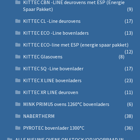
KITTEC CBN -LINE deurovens met ESP (Energie
Spaar Pakket)
(9)
KITTEC CL -Line deurovens
(17)
KITTEC ECO -Line bovenladers
(13)
KITTEC ECO-line met ESP (energie spaar pakket)
(12)
KITTEC Glasovens
(8)
KITTEC SQ -Line bovenlader
(17)
KITTEC X LINE bovenladers
(23)
KITTEC XR LINE deuroven
(11)
MINK PRIMUS ovens 1260°C bovenladers
(6)
NABERTHERM
(38)
PYROTEC bovenlader 1300°C
(36)
ALLE NIEUWE OVENS ON STOCK/OP VOORRAAD IN