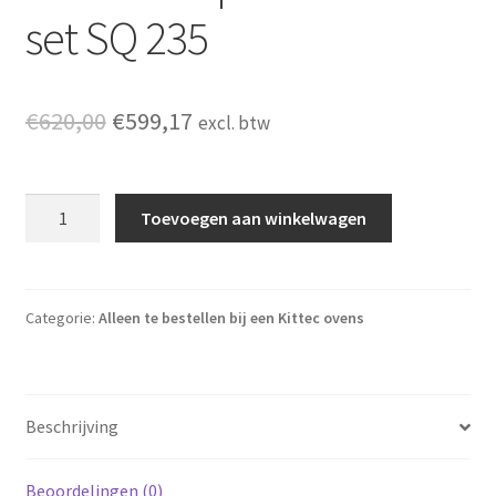
set SQ 235
Oorspronkelijke prijs was: €620,00.
Huidige prijs is: €599,17.
€
620,00
€
599,17
excl. btw
KITTEC Stapelmateriaal set SQ 235 aantal
Toevoegen aan winkelwagen
Categorie:
Alleen te bestellen bij een Kittec ovens
Beschrijving
Beoordelingen (0)