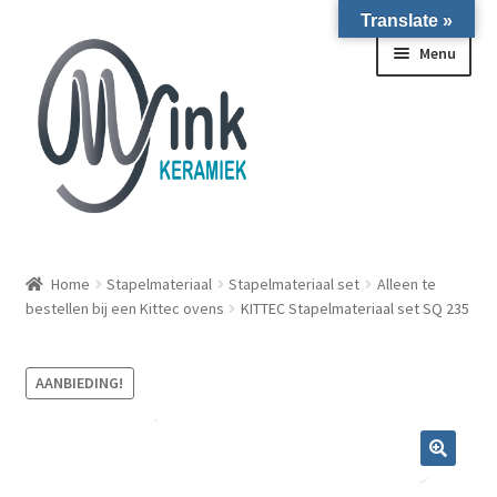
Translate »
Ga door naar navigatie
Ga naar de inhoud
Menu
ALLE NIEUWE OVENS ON STOCK/OP VOORRAAD IN
WIERINGERWERF
Home
Stapelmateriaal
Stapelmateriaal set
Alleen te
bestellen bij een Kittec ovens
KITTEC Stapelmateriaal set SQ 235
Homepagina
AANBIEDING!
Over ons
Submen
Winkel