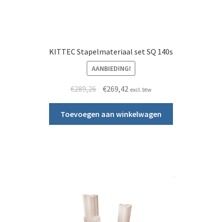
KITTEC Stapelmateriaal set SQ 140s
AANBIEDING!
Oorspronkelijke prijs was: €289,26.
Huidige prijs is: €269,42.
€
289,26
€
269,42
excl. btw
Toevoegen aan winkelwagen