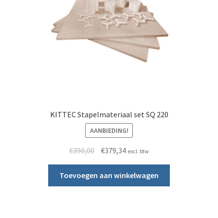
KITTEC Stapelmateriaal set SQ 220
AANBIEDING!
Oorspronkelijke prijs was: €390,00.
Huidige prijs is: €379,34.
€
390,00
€
379,34
excl. btw
Toevoegen aan winkelwagen