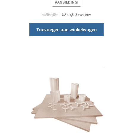
AANBIEDING!
Oorspronkelijke prijs was: €280,00.
Huidige prijs is: €225,00.
€
280,00
€
225,00
excl. btw
Toevoegen aan winkelwagen