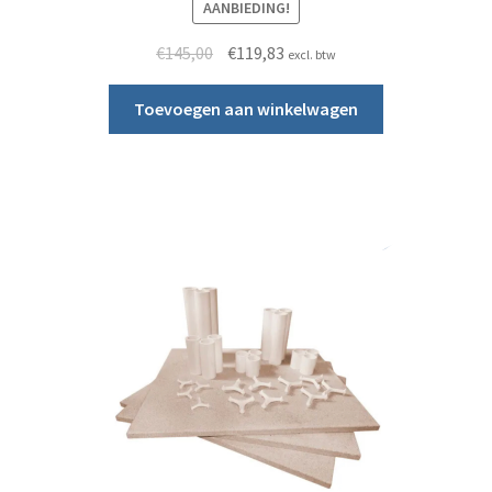
AANBIEDING!
Oorspronkelijke prijs was: €145,00.
Huidige prijs is: €119,83.
€
145,00
€
119,83
excl. btw
Toevoegen aan winkelwagen