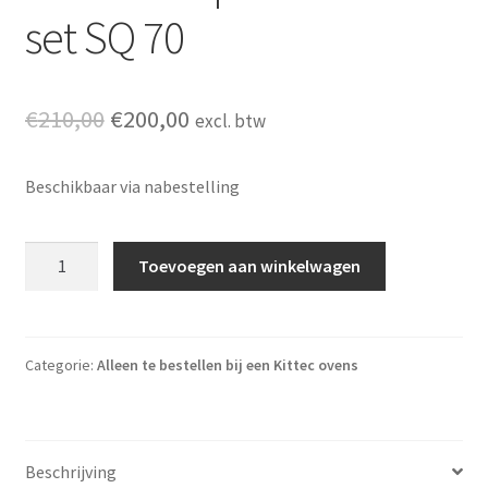
set SQ 70
Oorspronkelijke prijs was: €210,00.
Huidige prijs is: €200,00.
€
210,00
€
200,00
excl. btw
Beschikbaar via nabestelling
KITTEC Stapelmateriaal set SQ 70 aantal
Toevoegen aan winkelwagen
Categorie:
Alleen te bestellen bij een Kittec ovens
Beschrijving