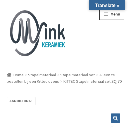
Translate »
Ga door naar navigatie
Ga naar de inhoud
Menu
ALLE NIEUWE OVENS ON STOCK/OP VOORRAAD IN
WIERINGERWERF
Home
Stapelmateriaal
Stapelmateriaal set
Alleen te
bestellen bij een Kittec ovens
KITTEC Stapelmateriaal set SQ 70
Homepagina
AANBIEDING!
Over ons
Submen
Winkel