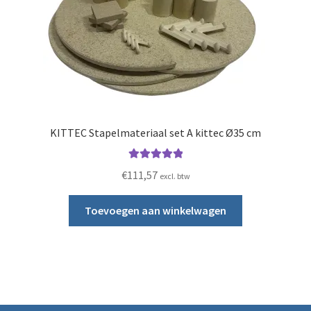
KITTEC Stapelmateriaal set A kittec Ø35 cm
Gewaardeerd
€
111,57
excl. btw
5.00
uit 5
Toevoegen aan winkelwagen