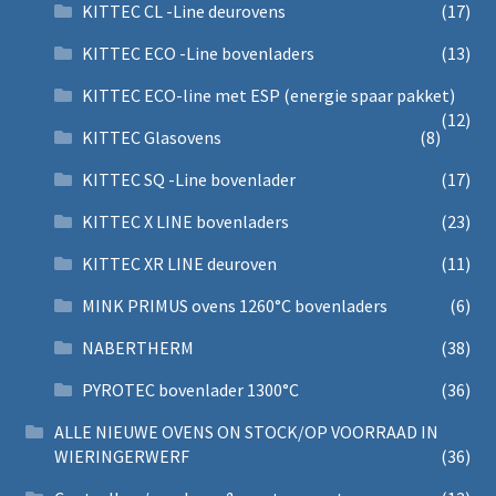
KITTEC CL -Line deurovens
(17)
KITTEC ECO -Line bovenladers
(13)
KITTEC ECO-line met ESP (energie spaar pakket)
(12)
KITTEC Glasovens
(8)
KITTEC SQ -Line bovenlader
(17)
KITTEC X LINE bovenladers
(23)
KITTEC XR LINE deuroven
(11)
MINK PRIMUS ovens 1260°C bovenladers
(6)
NABERTHERM
(38)
PYROTEC bovenlader 1300°C
(36)
ALLE NIEUWE OVENS ON STOCK/OP VOORRAAD IN
WIERINGERWERF
(36)