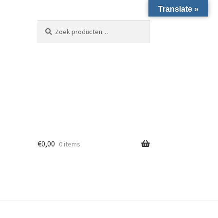
Translate »
Zoeken naar:
Zoeken
€
0,00
0 items