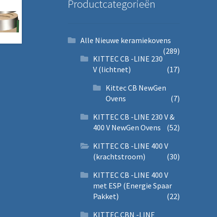
Productcategorieën
Alle Nieuwe keramiekovens
(289)
KITTEC CB -LINE 230
V (lichtnet)
(17)
Kittec CB NewGen
Ovens
(7)
KITTEC CB -LINE 230 V &
400 V NewGen Ovens
(52)
KITTEC CB -LINE 400 V
(krachtstroom)
(30)
KITTEC CB -LINE 400 V
met ESP (Energie Spaar
Pakket)
(22)
KITTEC CBN -LINE