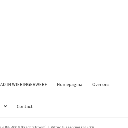
AAD IN WIERINGERWERF
Homepagina
Over ons
Contact
B -LINE 400 V (krachtstroom)
Kittec tussenring CB 200s