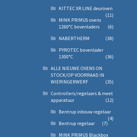
KITTEC XR LINE deuroven
(11)
MINK PRIMUS ovens
1260°C bovenladers
(6)
NABERTHERM
(38)
PYROTEC bovenlader
1300°C
(36)
ALLE NIEUWE OVENS ON
STOCK/OP VOORRAAD IN
WIERINGERWERF
(35)
Controllers/regelaars & meet
apparatuur
(12)
Bentrup inbouw regelaar
(4)
Bentrup regelaar
(7)
MINK PRIMUS Blackbox