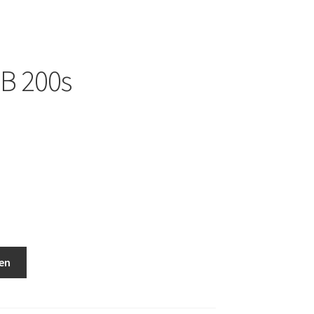
CB 200s
en