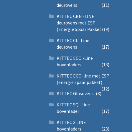
deurovens
(11)
KITTEC CBN -LINE
deurovens met ESP
(Energie Spaar Pakket)
(9)
KITTEC CL -Line
deurovens
(17)
KITTEC ECO -Line
bovenladers
(13)
KITTEC ECO-line met ESP
(energie spaar pakket)
(12)
KITTEC Glasovens
(8)
KITTEC SQ -Line
bovenlader
(17)
KITTEC X LINE
bovenladers
(23)