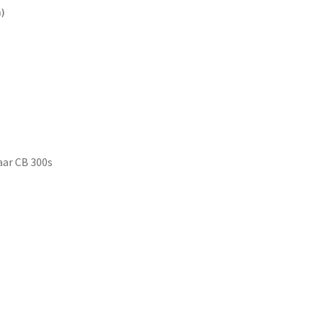
m)
aar CB 300s