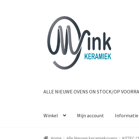
Ga door naar navigatie
Ga naar de inhoud
ALLE NIEUWE OVENS ON STOCK/OP VOORR
Winkel
Mijn account
Informatie
Home
Alle Nieuwe keramiekovens
KITTEC C