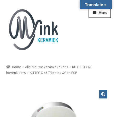
Translate »
Ga door naar navigatie
Ga naar de inhoud
Menu
ALLE NIEUWE OVENS ON STOCK/OP VOORRAAD IN
WIERINGERWERF
Home
Alle Nieuwe keramiekovens
KITTEC X LINE
bovenladers
KITTEC X 45 Triple NewGen ESP
Homepagina
Over ons
Submen
Winkel