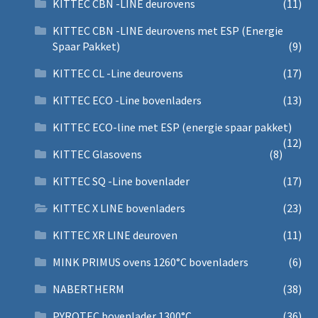
KITTEC CBN -LINE deurovens
(11)
KITTEC CBN -LINE deurovens met ESP (Energie
Spaar Pakket)
(9)
KITTEC CL -Line deurovens
(17)
KITTEC ECO -Line bovenladers
(13)
KITTEC ECO-line met ESP (energie spaar pakket)
(12)
KITTEC Glasovens
(8)
KITTEC SQ -Line bovenlader
(17)
KITTEC X LINE bovenladers
(23)
KITTEC XR LINE deuroven
(11)
MINK PRIMUS ovens 1260°C bovenladers
(6)
NABERTHERM
(38)
PYROTEC bovenlader 1300°C
(36)