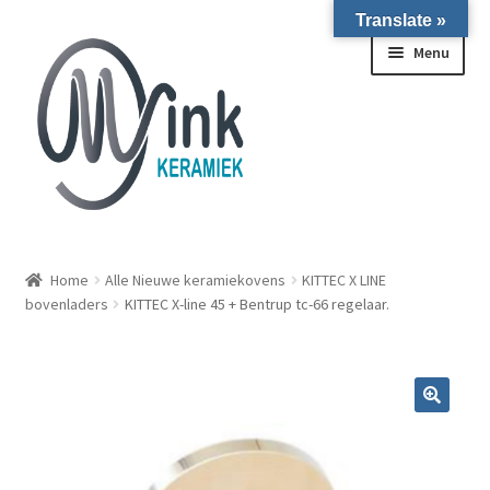
Translate »
Ga door naar navigatie
Ga naar de inhoud
Menu
ALLE NIEUWE OVENS ON STOCK/OP VOORRAAD IN
WIERINGERWERF
Home
Alle Nieuwe keramiekovens
KITTEC X LINE
bovenladers
KITTEC X-line 45 + Bentrup tc-66 regelaar.
Homepagina
Over ons
Submen
Winkel