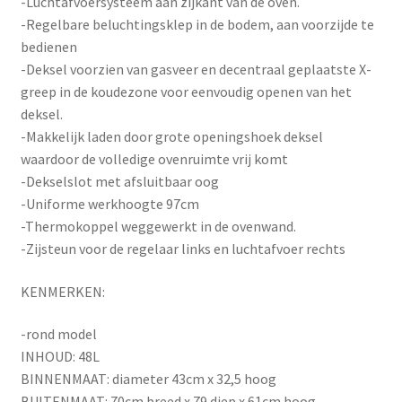
-Luchtafvoersystee
m aan zijkant van de oven.
-Regelbare beluchtingsklep in de bodem, aan voorzijde te
bedienen
-Deksel voorzien van gasveer en decentraal geplaatste X-
greep in de koudezone voor eenvoudig openen van het
deksel.
-Makkelijk laden door grote openingshoek deksel
waardoor de volledige ovenruimte vrij komt
-Dekselslot met afsluitbaar oog
-Uniforme werkhoogte 97cm
-Thermokoppel weggewerkt in de ovenwand.
-Zijsteun voor de regelaar links en luchtafvoer rechts
KENMERKEN:
-rond model
INHOUD: 48L
BINNENMAAT: diameter 43cm x 32,5 hoog
BUITENMAAT: 70cm breed x 79 diep x 61cm hoog