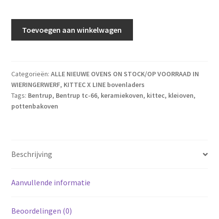
KITTEC X-line 45 + Bentrup tc-66 regelaar. aantal
Toevoegen aan winkelwagen
Categorieën:
ALLE NIEUWE OVENS ON STOCK/OP VOORRAAD IN
WIERINGERWERF
,
KITTEC X LINE bovenladers
Tags:
Bentrup
,
Bentrup tc-66
,
keramiekoven
,
kittec
,
kleioven
,
pottenbakoven
Beschrijving
Aanvullende informatie
Beoordelingen (0)