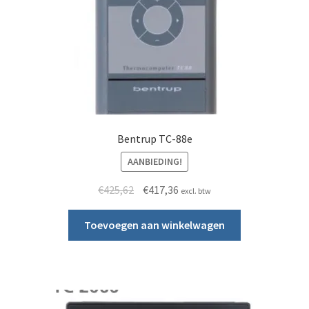
Bentrup TC-88e
AANBIEDING!
Oorspronkelijke prijs was: €425,62.
Huidige prijs is: €417,36.
€
425,62
€
417,36
excl. btw
Toevoegen aan winkelwagen