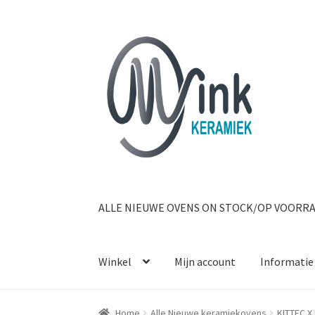
Ga door naar navigatie
Ga naar de inhoud
ALLE NIEUWE OVENS ON STOCK/OP VOORR
Winkel
Mijn account
Informatie
Home
Alle Nieuwe keramiekovens
KITTEC X