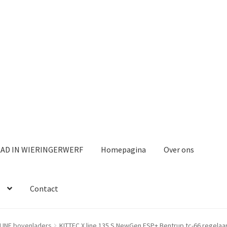
AAD IN WIERINGERWERF
Homepagina
Over ons
Contact
 LINE bovenladers
KITTEC X line 135 S NewGen ESP+ Bentrup tc-66 regelaa