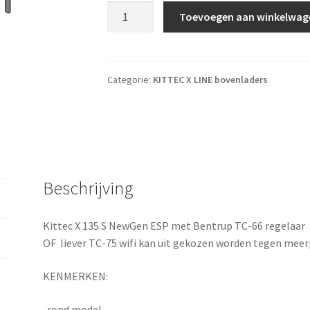
KITTEC X line 135 S NewGen ESP+ Bentrup 
Toevoegen aan winkelwag
Categorie:
KITTEC X LINE bovenladers
Beschrijving
Kittec X 135 S NewGen ESP met Bentrup TC-66 regelaar
OF liever TC-75 wifi kan uit gekozen worden tegen meerp
KENMERKEN:
-rond model