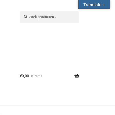
Translate »
Zoeken naar:
Zoeken
€
0,00
0 items
r