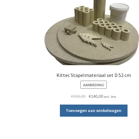
Kittec Stapelmateriaal set D 52 cm
AANBIEDING!
Oorspronkelijke prijs was: €
Huidige prijs is: €24
€
300,00
€
240,00
excl. btw
Toevoegen aan winkelwagen