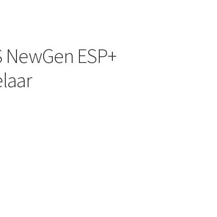
 S NewGen ESP+
elaar