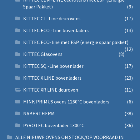
Spaar Pakket)
(9)
KITTEC CL -Line deurovens
(17)
KITTEC ECO -Line bovenladers
(13)
KITTEC ECO-line met ESP (energie spaar pakket)
(12)
KITTEC Glasovens
(8)
KITTEC SQ -Line bovenlader
(17)
KITTEC X LINE bovenladers
(23)
KITTEC XR LINE deuroven
(11)
MINK PRIMUS ovens 1260°C bovenladers
(6)
NABERTHERM
(38)
PYROTEC bovenlader 1300°C
(36)
ALLE NIEUWE OVENS ON STOCK/OP VOORRAAD IN