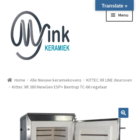
Translate »
Ga door naar navigatie
Ga naar de inhoud
Menu
ALLE NIEUWE OVENS ON STOCK/OP VOORRAAD IN
WIERINGERWERF
Home
Alle Nieuwe keramiekovens
KITTEC XR LINE deuroven
Kittec XR 380 NewGen ESP+ Bentrup TC-66 regelaar
Homepagina
Over ons
Submen
Winkel