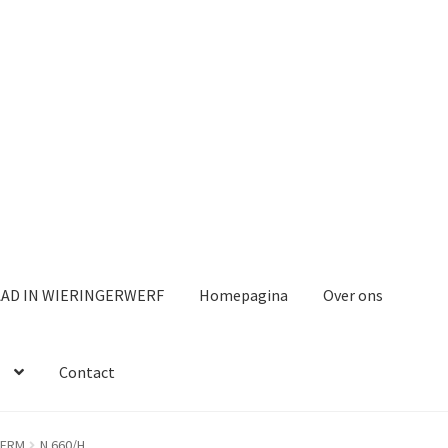
AAD IN WIERINGERWERF
Homepagina
Over ons
Contact
HERM
N 660/H