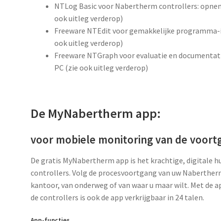
NTLog Basic voor Nabertherm controllers: opnem
ook uitleg verderop)
Freeware NTEdit voor gemakkelijke programma-in
ook uitleg verderop)
Freeware NTGraph voor evaluatie en documentati
PC (zie ook uitleg verderop)
De MyNabertherm app:
voor mobiele monitoring van de voort
De gratis MyNabertherm app is het krachtige, digitale 
controllers. Volg de procesvoortgang van uw Nabertherm
kantoor, van onderweg of van waar u maar wilt. Met de ap
de controllers is ook de app verkrijgbaar in 24 talen.
App-functies