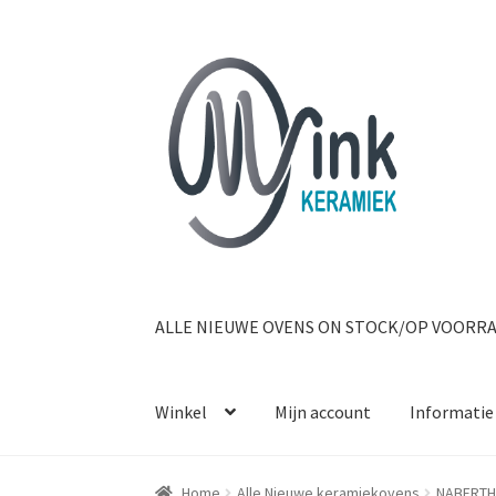
Ga door naar navigatie
Ga naar de inhoud
ALLE NIEUWE OVENS ON STOCK/OP VOORR
Winkel
Mijn account
Informatie
Home
Alle Nieuwe keramiekovens
NABERT