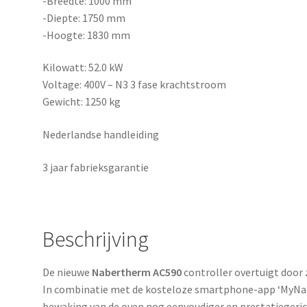
-Breedte: 1000 mm
-Diepte: 1750 mm
-Hoogte: 1830 mm
Kilowatt: 52.0 kW
Voltage: 400V – N3 3 fase krachtstroom
Gewicht: 1250 kg
Nederlandse handleiding
3 jaar fabrieksgarantie
Beschrijving
De nieuwe
Nabertherm AC590
controller overtuigt door z
In combinatie met de kosteloze smartphone-app ‘MyNa
bewaking van de oven nog eenvoudiger en prestatiegerich