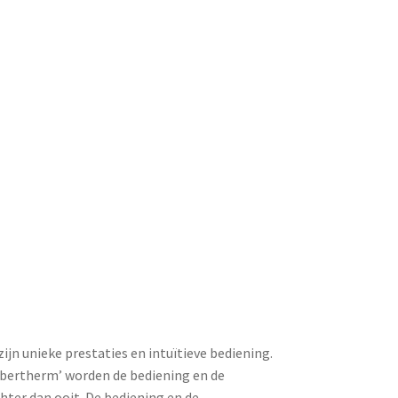
ijn unieke prestaties en intuïtieve bediening.
bertherm’ worden de bediening en de
ter dan ooit. De bediening en de