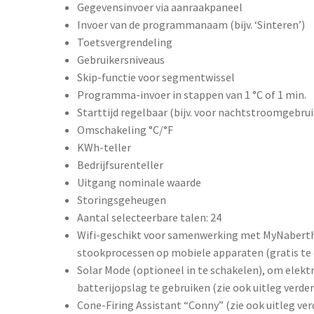
Gegevensinvoer via aanraakpaneel
Invoer van de programmanaam (bijv. ‘Sinteren’)
Toetsvergrendeling
Gebruikersniveaus
Skip-functie voor segmentwissel
Programma-invoer in stappen van 1 °C of 1 min.
Starttijd regelbaar (bijv. voor nachtstroomgebrui
Omschakeling °C/°F
KWh-teller
Bedrijfsurenteller
Uitgang nominale waarde
Storingsgeheugen
Aantal selecteerbare talen: 24
Wifi-geschikt voor samenwerking met MyNaberth
stookprocessen op mobiele apparaten (gratis te 
Solar Mode (optioneel in te schakelen), om elekt
batterijopslag te gebruiken (zie ook uitleg verde
Cone-Firing Assistant “Conny” (zie ook uitleg ve