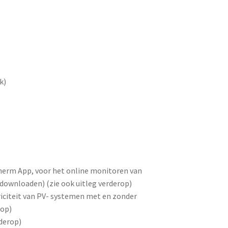
k)
erm App, voor het online monitoren van
downloaden) (zie ook uitleg verderop)
riciteit van PV- systemen met en zonder
rop)
rderop)