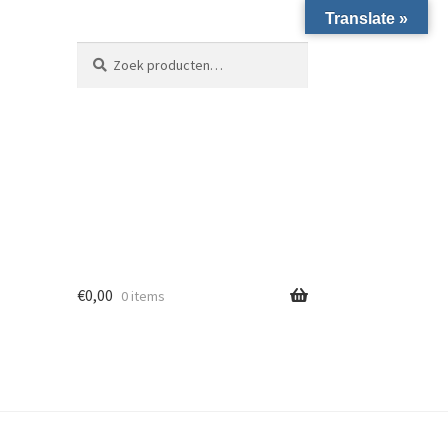
Translate »
Zoeken naar:
Zoeken
€
0,00
0 items