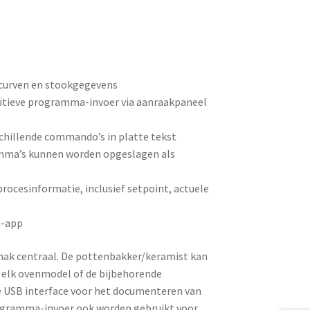
curven en stookgegevens
ïtieve programma-invoer via aanraakpaneel
schillende commando’s in platte tekst
a’s kunnen worden opgeslagen als
ocesinformatie, inclusief setpoint, actuele
m-app
emak centraal. De pottenbakker/keramist kan
r elk ovenmodel of de bijbehorende
e USB interface voor het documenteren van
ogramma-invoer ook worden gebruikt voor