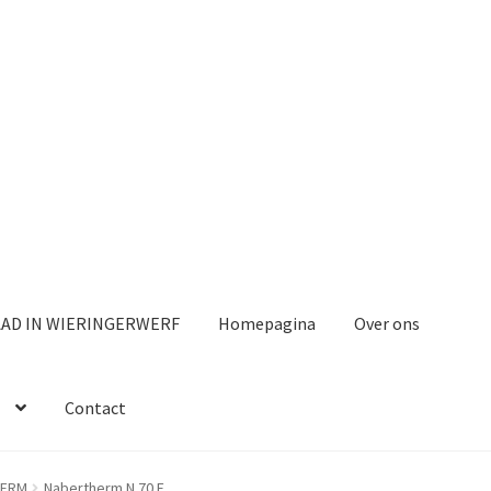
AAD IN WIERINGERWERF
Homepagina
Over ons
Contact
HERM
Nabertherm N 70 E