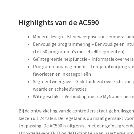
Highlights van de AC590
Modern design – Kleurweergave van temperatuur
Eenvoudige programmering – Eenvoudige en intu
(tot 50 programma’s met elk 40 segmenten)
Geïntegreerde helpfunctie – Informatie over ver
Programmamanagement – Temperatuurprogramm
favorieten en in categorieën
Segmentweergave – Gedetailleerd overzicht van pr
waarde en schakelfuncties
Wifi-geschikt – Verbinding met de MyNaberther
Bij de ontwikkeling van de controllers staat gebruiksg
kiezen uit 24 talen. De regelaar is op maat gemaakt voo
toepassing. De AC590 is uitgerust met een geïntegreerd
stookgegevens (NTLog/NTGraph) en kan naast vrije pr