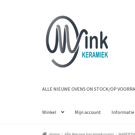
Ga door naar navigatie
Ga naar de inhoud
ALLE NIEUWE OVENS ON STOCK/OP VOORR
Winkel
Mijn account
Informatie
Home
Alle Nieuwe keramiekovens
NABERT