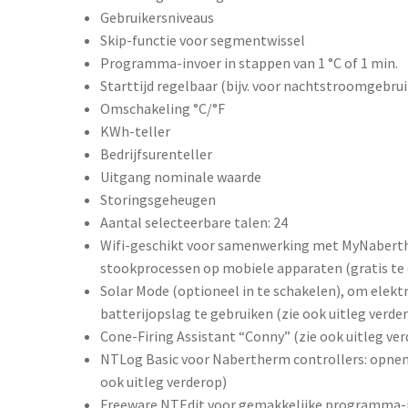
Gebruikersniveaus
Skip-functie voor segmentwissel
Programma-invoer in stappen van 1 °C of 1 min.
Starttijd regelbaar (bijv. voor nachtstroomgebrui
Omschakeling °C/°F
KWh-teller
Bedrijfsurenteller
Uitgang nominale waarde
Storingsgeheugen
Aantal selecteerbare talen: 24
Wifi-geschikt voor samenwerking met MyNaberth
stookprocessen op mobiele apparaten (gratis te 
Solar Mode (optioneel in te schakelen), om elekt
batterijopslag te gebruiken (zie ook uitleg verde
Cone-Firing Assistant “Conny” (zie ook uitleg ve
NTLog Basic voor Nabertherm controllers: opnem
ook uitleg verderop)
Freeware NTEdit voor gemakkelijke programma-in