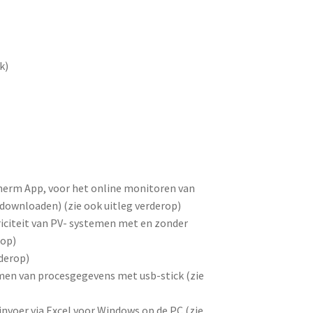
k)
erm App, voor het online monitoren van
downloaden) (zie ook uitleg verderop)
riciteit van PV- systemen met en zonder
rop)
rderop)
en van procesgegevens met usb-stick (zie
voer via Excel voor Windows op de PC (zie