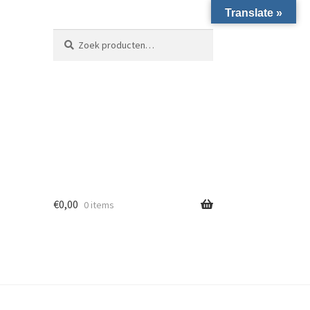
Translate »
Zoeken naar:
Zoeken
€
0,00
0 items