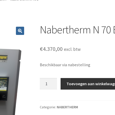
Nabertherm N 70 
€
4.370,00
excl. btw
Beschikbaar via nabestelling
Nabertherm N 70 E aantal
Toevoegen aan winkelwag
Categorie:
NABERTHERM