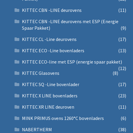
KITTEC CBN -LINE deurovens
(11)
KITTEC CBN -LINE deurovens met ESP (Energie
Spaar Pakket)
(9)
KITTEC CL -Line deurovens
(17)
KITTEC ECO -Line bovenladers
(13)
KITTEC ECO-line met ESP (energie spaar pakket)
(12)
KITTEC Glasovens
(8)
KITTEC SQ -Line bovenlader
(17)
KITTEC X LINE bovenladers
(23)
KITTEC XR LINE deuroven
(11)
MINK PRIMUS ovens 1260°C bovenladers
(6)
NABERTHERM
(38)