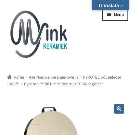
Translate »
Ga door naar navigatie
Ga naar de inhoud
Menu
ALLE NIEUWE OVENS ON STOCK/OP VOORRAAD IN
WIERINGERWERF
Home
Alle Nieuwe keramiekovens
PYROTEC bovenlader
1300°C
Pyrotec PY 56 H met Bentrup TC-66 regelaar
Homepagina
Over ons
Submen
Winkel