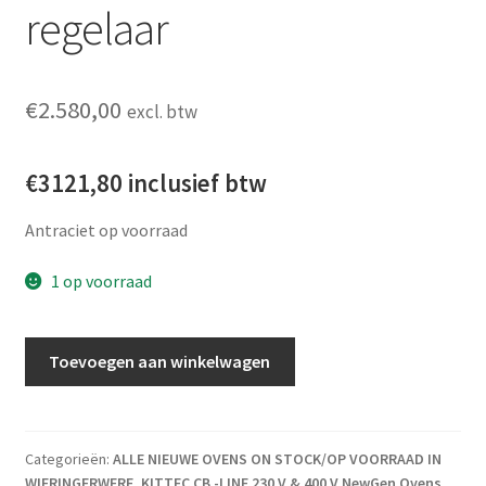
regelaar
€
2.580,00
excl. btw
€3121,80 inclusief btw
Antraciet op voorraad
1 op voorraad
Kittec CB 50 Double NewGen + Bentrup tc-66 regelaar aantal
Toevoegen aan winkelwagen
Categorieën:
ALLE NIEUWE OVENS ON STOCK/OP VOORRAAD IN
WIERINGERWERF
,
KITTEC CB -LINE 230 V & 400 V NewGen Ovens