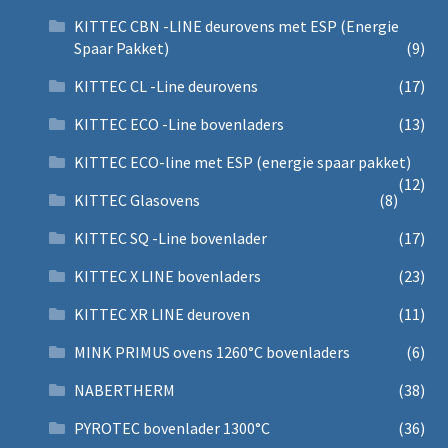
KITTEC CBN -LINE deurovens met ESP (Energie
Spaar Pakket)
(9)
KITTEC CL -Line deurovens
(17)
KITTEC ECO -Line bovenladers
(13)
KITTEC ECO-line met ESP (energie spaar pakket)
(12)
KITTEC Glasovens
(8)
KITTEC SQ -Line bovenlader
(17)
KITTEC X LINE bovenladers
(23)
KITTEC XR LINE deuroven
(11)
MINK PRIMUS ovens 1260°C bovenladers
(6)
NABERTHERM
(38)
PYROTEC bovenlader 1300°C
(36)