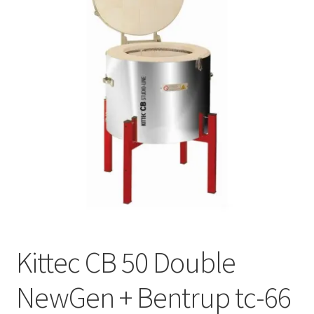
Mijn account
Submen
Informatie
Contact
Kittec CB 50 Double
NewGen + Bentrup tc-66