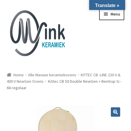
Translate »
Ga door naar navigatie
Ga naar de inhoud
Menu
ALLE NIEUWE OVENS ON STOCK/OP VOORRAAD IN
WIERINGERWERF
Home
Alle Nieuwe keramiekovens
KITTEC CB -LINE 230 V &
400 V NewGen Ovens
Kittec CB 50 Double NewGen + Bentrup tc-
66 regelaar
Homepagina
Over ons
Submen
Winkel