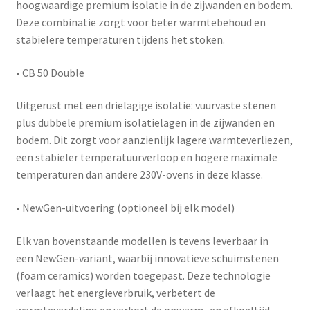
hoogwaardige
premium isolatie
in de zijwanden en bodem.
Deze combinatie zorgt voor beter warmtebehoud en
stabielere temperaturen tijdens het stoken.
•
CB 50 Double
Uitgerust met een
drielagige isolatie
: vuurvaste stenen
plus
dubbele premium isolatielagen
in de zijwanden en
bodem. Dit zorgt voor aanzienlijk lagere warmteverliezen,
een stabieler temperatuurverloop en hogere maximale
temperaturen dan andere 230V-ovens in deze klasse.
•
NewGen-uitvoering (optioneel bij elk model)
Elk van bovenstaande modellen is tevens leverbaar in
een
NewGen-variant
, waarbij innovatieve schuimstenen
(foam ceramics) worden toegepast. Deze technologie
verlaagt het energieverbruik, verbetert de
warmteverdeling en verkort de opwarm- en afkoeltijd.