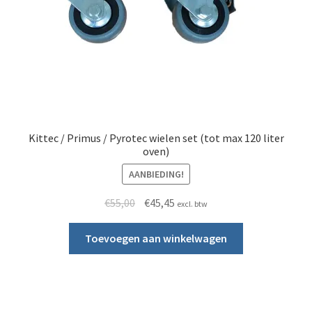
Kittec / Primus / Pyrotec wielen set (tot max 120 liter
oven)
AANBIEDING!
Oorspronkelijke prijs was: €55,00.
Huidige prijs is: €45,45.
€
55,00
€
45,45
excl. btw
Toevoegen aan winkelwagen