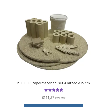
KITTEC Stapelmateriaal set A kittec Ø35 cm
Gewaardeerd
€
111,57
excl. btw
5.00
uit 5