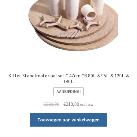
Kittec Stapelmateriaal set C 47cm CB 80L. & 95L. & 120L. &
140L.
AANBIEDING!
Oorspronkelijke prijs was: €220,00.
Huidige prijs is: €210,00.
€
220,00
€
210,00
excl. btw
Toevoegen aan winkelwagen