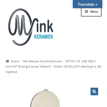
Translate »
Ga door naar navigatie
Ga naar de inhoud
Menu
ALLE NIEUWE OVENS ON STOCK/OP VOORRAAD IN
WIERINGERWERF
Home
Alle Nieuwe keramiekovens
KITTEC CB -LINE 400 V
met ESP (Energie Spaar Pakket)
Kittec CB 80s ESP+ Bentrup tc-66
regelaar
Homepagina
Over ons
Submen
Winkel