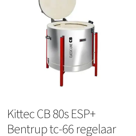
Mijn account
Submen
Informatie
Contact
Kittec CB 80s ESP+
Bentrup tc-66 regelaar