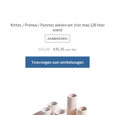
Kittec / Primus / Pyrotec wielen set (tot max 120 liter
oven)
AANBIEDING!
Oorspronkelijke prijs was: €55,00.
Huidige prijs is: €45,45.
€
55,00
€
45,45
excl. btw
Toevoegen aan winkelwagen